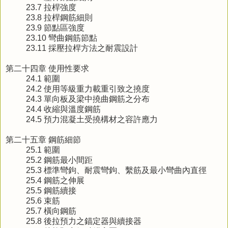
23.7 拉桿強度
23.8 拉桿鋼筋細則
23.9 節點區強度
23.10 彎曲鋼筋節點
23.11 採壓拉桿方法之耐震設計
第二十四章 使用性要求
24.1 範圍
24.2 使用等級重力載重引致之撓度
24.3 單向板及梁中撓曲鋼筋之分布
24.4 收縮與溫度鋼筋
24.5 預力混凝土受撓構材之容許應力
第二十五章 鋼筋細節
25.1 範圍
25.2 鋼筋最小間距
25.3 標準彎鉤、耐震彎鉤、繫筋及最小彎曲內直徑
25.4 鋼筋之伸展
25.5 鋼筋續接
25.6 束筋
25.7 橫向鋼筋
25.8 後拉預力之錨定器與續接器