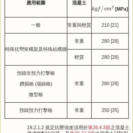
應用範圍
混凝土
k
g
f
/
c
m
2
2
/
k
g
f
c
m
[MPa]
一般
常重與輕質
210 [21]
常重
280 [28]
特殊抗彎矩構架及特殊結構牆
輕質
280 [28]
預鑄非預力打擊樁
常重
280 [28]
鑽掘樁 (場鑄樁)
微型樁
預鑄預力打擊樁
常重
350 [35]
19.2.1.2 規定抗壓強度須用於
第26.4.3節
之混凝土