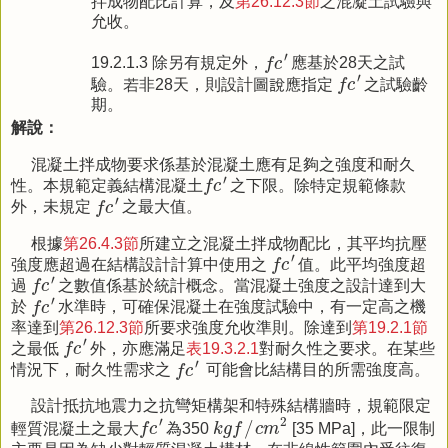
拌成物配比計算，及
第26.12.3節
之混凝土試驗與
允收。
f
c
′
′
19.2.1.3 除另有規定外，
f
c
應基於28天之試
f
c
′
′
驗。若非28天，則設計圖說應指定
f
c
之試驗齡
期。
解說：
混凝土拌成物要求係基於混凝土應有足夠之強度和耐久
f
c
′
′
性。本規範定義結構混凝土
f
c
之下限。除特定規範條款
f
c
′
′
外，未規定
f
c
之最大值。
根據
第26.4.3節
所建立之混凝土拌成物配比，其平均抗壓
f
c
′
′
強度應超過在結構設計計算中使用之
f
c
值。此平均強度超
f
c
′
′
過
f
c
之數值係基於統計概念。當混凝土強度之設計達到大
f
c
′
′
於
f
c
水準時，可確保混凝土在強度試驗中，有一定高之機
率達到
第26.12.3節
所要求強度允收準則。除達到
第19.2.1節
f
c
′
′
之最低
f
c
外，亦應滿足
表19.3.2.1
對耐久性之要求。在某些
f
c
′
′
情況下，耐久性需求之
f
c
可能會比結構目的所需強度高。
設計抵抗地震力之抗彎矩構架和特殊結構牆時，規範限定
k
g
f
/
c
m
2
f
c
′
′
2
/
輕質混凝土之最大
f
c
為350
k
g
f
c
m
[35 MPa]，此一限制