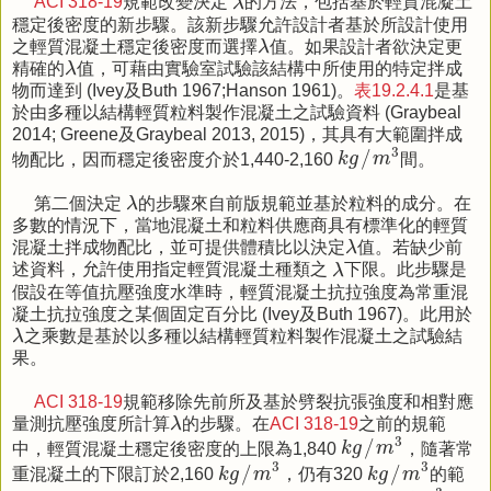
ACI 318-19
規範改變決定
λ
的方法，包括基於輕質混凝土
穩定後密度的新步驟。該新步驟允許設計者基於所設計使用
λ
之輕質混凝土穩定後密度而選擇
λ
值。如果設計者欲決定更
λ
精確的
λ
值，可藉由實驗室試驗該結構中所使用的特定拌成
物而達到 (Ivey及Buth 1967;Hanson 1961)。
表19.2.4.1
是基
於由多種以結構輕質粒料製作混凝土之試驗資料 (Graybeal
2014; Greene及Graybeal 2013, 2015)，其具有大範圍拌成
k
g
/
m
3
3
/
物配比，因而穩定後密度介於1,440-2,160
k
g
m
間。
λ
第二個決定
λ
的步驟來自前版規範並基於粒料的成分。在
多數的情況下，當地混凝土和粒料供應商具有標準化的輕質
λ
混凝土拌成物配比，並可提供體積比以決定
λ
值。若缺少前
λ
述資料，允許使用指定輕質混凝土種類之
λ
下限。此步驟是
假設在等值抗壓強度水準時，輕質混凝土抗拉強度為常重混
凝土抗拉強度之某個固定百分比 (Ivey及Buth 1967)。此用於
λ
λ
之乘數是基於以多種以結構輕質粒料製作混凝土之試驗結
果。
ACI 318-19
規範移除先前所及基於劈裂抗張強度和相對應
λ
量測抗壓強度所計算
λ
的步驟。在
ACI 318-19
之前的規範
k
g
/
m
3
3
/
中，輕質混凝土穩定後密度的上限為1,840
k
g
m
，隨著常
k
g
/
m
3
k
g
/
m
3
3
3
/
/
重混凝土的下限訂於2,160
k
g
m
，仍有320
k
g
m
的範
k
g
/
m
3