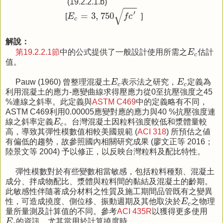
(19.2.2.1.b)
E
c
=
3
,
750
f
c
′
√
′
=
3
,
750
[
E
f
c
]
c
解說：
E
c
第19.2.2.1節
中的公式提供了一般設計使用所需之
E
估計
c
值。
E
c
E
c
Pauw (1960) 曾整理混凝土
E
表示法之研究，
E
定義為
c
c
利用混凝土的應力-應變曲線求得壓應力從0至抗壓強度之45
%連線之斜率。此定義與
ASTM C469
中的定義略有不同，
ASTM C469利用0.00005應變對應的應力與40 %抗壓強度連
E
c
線之斜率定義
E
。台灣混凝土因粒料強度較低和漿體量較
c
高，導致其彈性模數值相較美國規範 (
ACI 318
) 所預估之値
有偏低的趨勢，故參照國內相關研究成果 (廖文正等 2016；
陸景文等 2004) 予以修正，以反映台灣粒料及配比特性。
彈性模數對於有些變數相當敏感，包括粒料種類、混凝土
成分、拌成物配比、漿體與粒料間的黏結及混凝土的齡期。
此敏感性伴隨著成分材料之性質及施工期間品管既有之變異
E
c
性，可造成撓度、側位移、振動週期及其他取決於
E
之物理
c
量所量測及計算值的不同。參考
ACI 435R
以獲得更多使用
E
c
E
的資訊，尤其當用於計算撓度時。