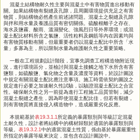
混凝土結構物耐久性主要與混凝土中有害物質進出移動有
關。如果結構物有裂縫及孔隙，且周圍環境提供充足之有害
物質，則結構物必然產生前述諸問題。混凝土之裂縫及孔隙
與拌和用水量及養護品質有密切關係。硫酸根離子之存在、
海水及鹽霧、酸雨、溫濕變化、強風烈日等外界環境；或混
凝土配比材料所含之氯鹽、活性粒料及鋼筋等內在因素均與
有害物質移動有關，但最重要者仍以混凝土配比中所含「水
量」多寡為主，所以限制水量為維護耐久性之重要策略。
一般在工程規劃設計階段，宜事先調查工程構造物附近現
況，進行環境區分，並檢討與混凝土接觸之地下水所含有害
鹽類，如硫酸鹽、氯化物之含量及濃度等資料，於設計圖說
中規定有關混凝土配比應注意事項。施工時需依契約圖說之
規定進行必要之加速耐久性試驗，以驗證混凝土配比之合宜
性。確保耐久性之另一前提為進行工程施工品質管制，減少
混凝土裂縫之產生，因為即使混凝土配比佳，但若有裂縫，
則有害物質將直接侵入構造物中，造成嚴重劣化反應。
本規範基於
表19.3.1.1
所定義的暴露類別與等級訂定混凝
土耐久性，設計者將結構中的構材歸類於適當的暴露類別與
等級。
表19.3.2.1
中的適當混凝土性質，係由基於暴露嚴重性
所指定的暴露等級來決定，並包含在設計圖說中。