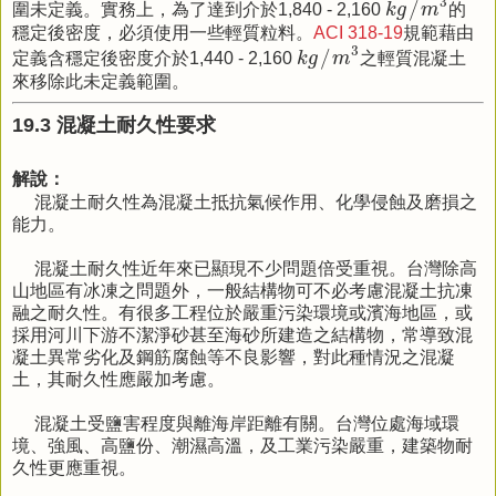
3
/
圍未定義。實務上，為了達到介於1,840 - 2,160
k
g
m
的
穩定後密度，必須使用一些輕質粒料。
ACI 318-19
規範藉由
k
g
/
m
3
3
/
定義含穩定後密度介於1,440 - 2,160
k
g
m
之輕質混凝土
來移除此未定義範圍。
19.3 混凝土耐久性要求
解說：
混凝土耐久性為混凝土抵抗氣候作用、化學侵蝕及磨損之
能力。
混凝土耐久性近年來已顯現不少問題倍受重視。台灣除高
山地區有冰凍之問題外，一般結構物可不必考慮混凝土抗凍
融之耐久性。有很多工程位於嚴重污染環境或濱海地區，或
採用河川下游不潔淨砂甚至海砂所建造之結構物，常導致混
凝土異常劣化及鋼筋腐蝕等不良影響，對此種情況之混凝
土，其耐久性應嚴加考慮。
混凝土受鹽害程度與離海岸距離有關。台灣位處海域環
境、強風、高鹽份、潮濕高溫，及工業污染嚴重，建築物耐
久性更應重視。