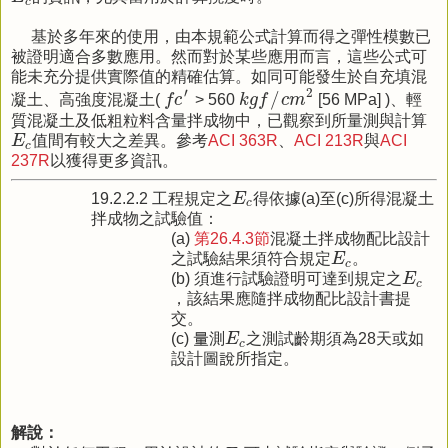
c
基於多年來的使用，由本規範公式計算而得之彈性模數已
被證明適合多數應用。然而對於某些應用而言，這些公式可
能未充分提供實際值的精確估算。如同可能發生於自充填混
k
g
f
/
c
m
2
f
c
′
′
2
/
凝土、高強度混凝土(
f
c
> 560
k
g
f
c
m
[56 MPa] )、輕
質混凝土及低粗粒料含量拌成物中，已觀察到所量測與計算
E
c
E
值間有較大之差異。參考
ACI 363R
、
ACI 213R
與
ACI
c
237R
以獲得更多資訊。
E
c
19.2.2.2 工程規定之
E
得依據(a)至(c)所得混凝土
c
拌成物之試驗值：
(a)
第26.4.3節
混凝土拌成物配比設計
E
c
之試驗結果須符合規定
E
。
c
E
c
(b) 須進行試驗證明可達到規定之
E
c
，該結果應隨拌成物配比設計書提
交。
E
c
(c) 量測
E
之測試齡期須為28天或如
c
設計圖說所指定。
解說：
E
c