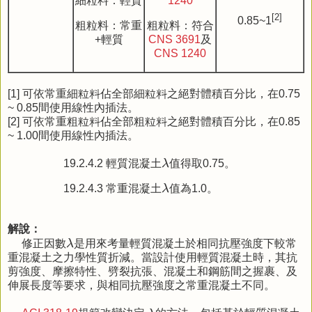
細粒料：輕質
1240
[2]
0.85~1
粗粒料：常重
粗粒料：符合
+輕質
CNS 3691
及
CNS 1240
[1] 可依常重細粒料佔全部細粒料之絕對體積百分比，在0.75
~ 0.85間使用線性內插法。
[2] 可依常重粗粒料佔全部粗粒料之絕對體積百分比，在0.85
~ 1.00間使用線性內插法。
λ
19.2.4.2 輕質混凝土
λ
值得取0.75。
λ
19.2.4.3 常重混凝土
λ
值為1.0。
解說：
λ
修正因數
λ
是用來考量輕質混凝土於相同抗壓強度下較常
重混凝土之力學性質折減。當設計使用輕質混凝土時，其抗
剪強度、摩擦特性、劈裂抗張、混凝土和鋼筋間之握裹、及
伸展長度等要求，與相同抗壓強度之常重混凝土不同。
λ