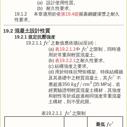
(a)
設計使用性質。
(b)
耐久性要求。
19.1.2
本章適用於依
第19.4節
握裹鋼腱灌漿之耐久
性要求。
19.2 混凝土設計性質
19.2.1 規定抗壓強度
f
c
′
′
19.2.1.1
f
c
之數值應依循(a)至(d)：
f
c
′
′
(a)
表19.2.1.1
中
f
c
之限制，同時適
用於常重與輕質混凝土。
(b)
表19.3.2.1
之耐久性要求。
(c) 結構強度之要求。
(d) 用於特殊抗彎矩構架、特殊結構牆
f
c
′
′
及其基礎中之輕質混凝土，其
f
c
不
k
g
f
/
c
m
2
2
/
應超過350
k
g
f
c
m
[35 MPa]，若
經實驗證明輕質混凝土構材，其強度
和韌性等於或超過相同強度常重混凝
土構材，則不受此限。
f
c
′
′
表19.2.1.1
f
c
之限制
f
c
′
′
最低
f
c