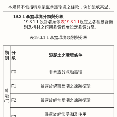
本規範不包括特別嚴重暴露環境之條款，例如酸或高温。
19.3.1 暴露環境分類與分級
19.3.1.1 設計者須依
表19.3.1.1
規定之各種暴露類
別及構材之預期暴露程度設定暴露分級。
表19.3.1.1 暴露環境類別與分級
類
分
混凝土之環境條件
別
級
F0
非暴露於凍融循環
F1
暴露於偶而受潮之凍融循環
凍
融
F2
暴露於經常受潮之凍融循環
(F)
暴露於經常受潮及使用
F3