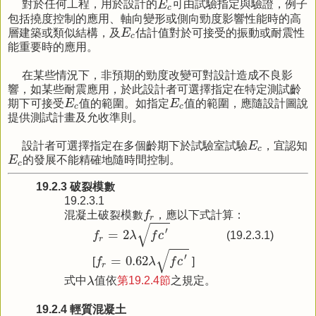
對於任何工程，用於設計的
E
可由試驗指定與驗證，例子
c
包括撓度控制的應用、軸向變形或側向勁度影響性能時的高
E
c
層建築或類似結構，及
E
估計值對於可接受的振動或耐震性
c
能重要時的應用。
在某些情況下，非預期的勁度改變可對設計造成不良影
響，如某些耐震應用，於此設計者可選擇指定在特定測試齡
E
c
E
c
期下可接受
E
值的範圍。如指定
E
值的範圍，應隨設計圖說
c
c
提供測試計畫及允收準則。
E
c
設計者可選擇指定在多個齡期下於試驗室試驗
E
，宜認知
c
E
c
E
的發展不能精確地隨時間控制。
c
19.2.3 破裂模數
19.2.3.1
f
r
混凝土破裂模數
f
，應以下式計算：
r
f
r
=
2
λ
f
c
′
√
′
=
2
f
λ
f
c
(19.2.3.1)
r
f
r
=
0.62
λ
f
c
′
√
′
=
0.62
[
f
λ
f
c
]
r
λ
式中
λ
值依
第19.2.4節
之規定。
19.2.4 輕質混凝土