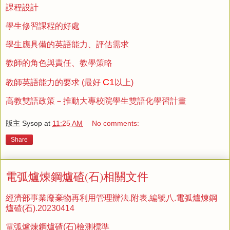
課程設計
學生修習課程的好處
學生應具備的英語能力、評估需求
教師的角色與責任、教學策略
C1
教師英語能力的要求 (最好
以上)
高教雙語政策－推動大專校院學生雙語化學習計畫
版主 Sysop
at
11:25 AM
No comments:
Share
電弧爐煉鋼爐碴(石)相關文件
經濟部事業廢棄物再利用管理辦法.附表.編號八.電弧爐煉鋼
爐碴(石).20230414
電弧爐煉鋼爐碴(石)檢測標準