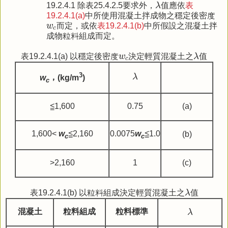
λ
19.2.4.1 除表25.4.2.5要求外，
λ
值應依
表
19.2.4.1(a)
中所使用混凝土拌成物之穩定後密度
w
c
w
而定，或依
表19.2.4.1(b)
中所假設之混凝土拌
c
成物粒料組成而定。
λ
w
c
表19.2.4.1(a) 以穩定後密度
w
決定輕質混凝土之
λ
值
c
λ
3
λ
w
，
(kg/m
)
c
≦1,600
0.75
(a)
1,600<
w
≦2,160
0.0075
w
≦1.0
(b)
c
c
>2,160
1
(c)
λ
表19.2.4.1(b) 以粒料組成決定輕質混凝土之
λ
值
λ
混凝土
粒料組成
粒料標準
λ