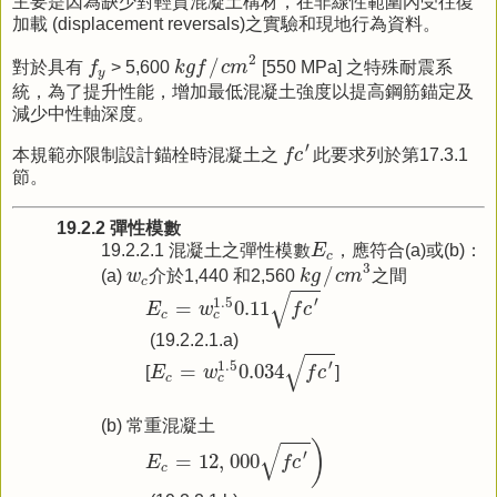
主要是因為缺少對輕質混凝土構材，在非線性範圍內受往復
加載 (displacement reversals)之實驗和現地行為資料。
k
g
f
/
c
m
2
f
y
2
/
對於具有
f
> 5,600
k
g
f
c
m
[550 MPa] 之特殊耐震系
y
統，為了提升性能，增加最低混凝土強度以提高鋼筋錨定及
減少中性軸深度。
f
c
′
′
本規範亦限制設計錨栓時混凝土之
f
c
此要求列於第17.3.1
節。
19.2.2 彈性模數
E
c
19.2.2.1 混凝土之彈性模數
E
，應符合(a)或(b)：
c
k
g
/
c
m
3
w
c
3
/
(a)
w
介於1,440 和2,560
k
g
c
m
之間
c
E
c
=
w
c
1.5
0.11
f
c
′
√
′
1.5
=
0.11
E
w
f
c
c
c
(19.2.2.1.a)
E
c
=
w
c
1.5
0.034
f
c
′
√
′
1.5
=
0.034
[
E
w
f
c
]
c
c
(b) 常重混凝土
E
c
=
12
,
000
f
c
′
)
)
√
′
=
12
,
000
E
f
c
c