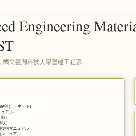
ed Engineering Materia
ST
, 國立臺灣科技大學營建工程系
解説(上・中・下)
ニュアル
訂版）
年版）
用技術マニュアル
術マニュアル