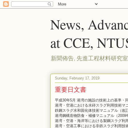
News, Advanc
at CCE, NTU
新聞佈告, 先進工程材料研究室
Sunday, February 17, 2019
重要日文書
平成30年5月 港湾の施設の技術上の基準・同
港湾・空港における水砕スラグ利用技術マ
鉄鋼スラグ水和固化体技術マニュアル（改
港湾鋼構造物防食・補修マニュアル（2009
港湾・空港・海岸等における製鋼スラグ利
港湾・空港工事における非鉄スラグ利用技