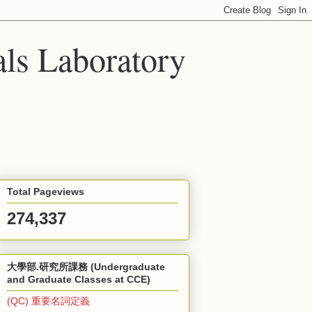
ls Laboratory
Total Pageviews
274,337
大學部.研究所課務 (Undergraduate
and Graduate Classes at CCE)
(QC) 重要名詞定義