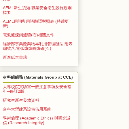
AEML新生須知-職業安全衛生設施規則
擇要
AEML用詞與用語翻譯對照表 (持續更
新)
電弧爐煉鋼爐碴(石)相關文件
經濟部事業廢棄物再利用管理辦法.附表.
編號八.電弧爐煉鋼爐碴(石)
新進紙本書籍
材料組組務 (Materials Group at CCE)
大專校院實驗室一般注意事項及安全指
引─修訂2版
研究生新生發放資料
台科大營建系設備借用系統
學術倫理 (Academic Ethics) 與研究誠
信 (Research Integrity)