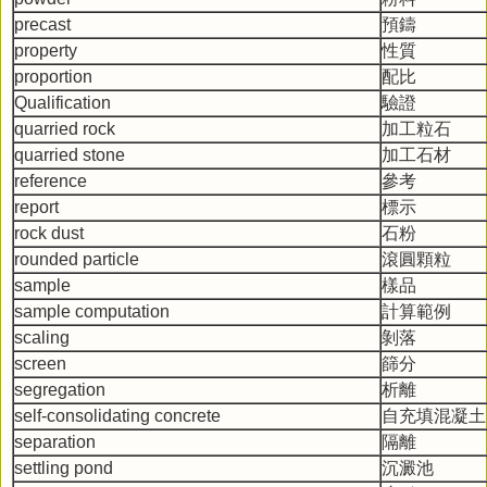
precast
預鑄
property
性質
proportion
配比
Qualification
驗證
quarried rock
加工粒石
quarried stone
加工石材
reference
參考
report
標示
rock dust
石粉
rounded particle
滾圓顆粒
sample
樣品
sample computation
計算範例
scaling
剝落
screen
篩分
segregation
析離
self-consolidating concrete
自充填混凝土
separation
隔離
settling pond
沉澱池