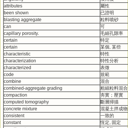
attributes
屬性
been shown
已證明
blasting aggregate
粒料噴砂
can
可
capillary porosity.
毛細孔隙率
certain
特定
certain
某個, 某些
characteristic
特性
characterization
特性分析
characterized
表徵
code
規範
combine
混合
combined-aggregate grading
粗細粒料混合
compaction
夯實；壓實
computed tomography
斷層掃描
concrete mixture
混凝土拌成物
consistent
一致的
constant
恆定, 固定