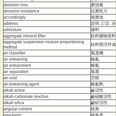
abrasion loss
磨損量
abrasion resistance
抗磨耗力
accordlingly
相應地
address
說明, 訂定, 
admixture
摻料
aggregate mineral filler
粒料礦物填料
aggregate suspension mixture proportioning
粒料懸浮拌成
method
air classifier
風選機
air entraining
輸氣
air entrainment
輸氣
air separation
風選
air void
空隙
air-entraining agent
輸氣劑
alkali active
鹼活性
alkali-carbonate reactive
鹼碳酸活性
alkali-silica
鹼矽活性
angular corners
稜角
angularity
稜角度