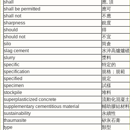
shall
應, 須
shall be permitted
應可
shall not
不應
sharpness
銳度
should
得
should not
不宜
silo
筒倉
slag cement
水淬高爐爐碴
slurry
漿料
specific
特定的
specification
規格；規範
specified
規定
specimen
試樣
stockpile
堆料
superplasticized concrete
流動化混凝土
supplementary cementitious material
輔助膠結材料
sustainability
永續性
thaumasite
矽灰石膏
type
類型