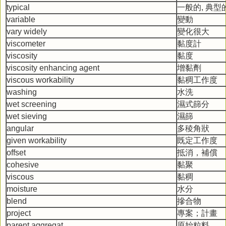
typical
一般的, 典型
variable
變動
vary widely
變化很大
viscometer
黏度計
viscosity
黏度
viscosity enhancing agent
增黏劑
viscous workability
黏稠工作度
washing
水洗
wet screening
濕式篩分
wet sieving
濕篩
angular
多稜角狀
given workability
既定工作度
offset
抵消，補償
cohesive
黏聚
viscous
黏稠
moisture
水分
blend
摻合物
project
專案；計畫
parent aggregat
原始粒料