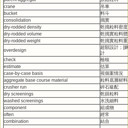
crane
吊車
bucket
料斗
consolidation
搗實
dry-rodded density
乾搗粒料密度
dry-rodded volume
乾搗實粒料體
dry-rodded weight
乾搗實粒料重
超額設計；[
overdesign
計
check
檢核
estimate
估算
case-by-case basis
視個案情況
aggregate base course material
粒料底層材料
crusher run
碎石級配
dry screenings
乾篩粒料
washed screenings
水洗細料
component
組成物
often
經常
combination
結合