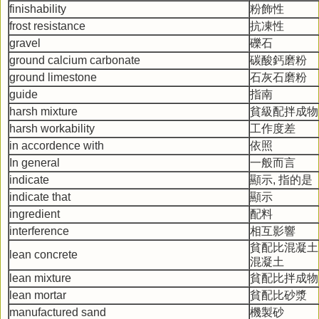
finishability
粉飾性
frost resistance
抗凍性
gravel
礫石
ground calcium carbonate
碳酸鈣磨粉
ground limestone
石灰石磨粉
guide
指南
harsh mixture
貧級配拌成物
harsh workability
工作度差
in accordence with
依照
In general
一般而言
indicate
顯示, 指的是
indicate that
顯示
ingredient
配料
interference
相互影響
貧配比混凝土
lean concrete
混凝土
lean mixture
貧配比拌成物
lean mortar
貧配比砂漿
manufactured sand
機製砂