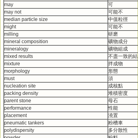
may
可
may not
可能不
median particle size
中值粒徑
might
可能不
milling
研磨
mineral composition
礦物成分
mineralogy
礦物組成
mixed results
不盡一致的結
mixture
拌成物
morphology
形態
must
須
nucleation site
成核點
packing density
堆積密度
parent stone
母石
performance
性能
placement
澆置
pneumatic tankers
粉槽車
polydispersity
多分散性
powder
粉料