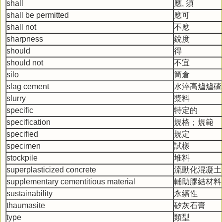
shall
應, 須
shall be permitted
應可
shall not
不應
sharpness
銳度
should
得
should not
不宜
silo
筒倉
slag cement
水淬高爐爐碴
slurry
漿料
specific
特定的
specification
規格；規範
specified
規定
specimen
試樣
stockpile
堆料
superplasticized concrete
流動化混凝土
supplementary cementitious material
輔助膠結材料
sustainability
永續性
thaumasite
矽灰石膏
type
類型