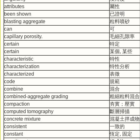
attributes
屬性
been shown
已證明
blasting aggregate
粒料噴砂
can
可
capillary porosity.
毛細孔隙率
certain
特定
certain
某個, 某些
characteristic
特性
characterization
特性分析
characterized
表徵
code
規範
combine
混合
combined-aggregate grading
粗細粒料混合
compaction
夯實；壓實
computed tomography
斷層掃描
concrete mixture
混凝土拌成物
consistent
一致的
constant
恆定, 固定