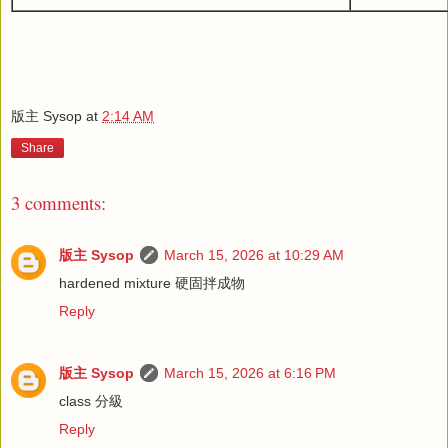
版主 Sysop
at
2:14 AM
Share
3 comments:
版主 Sysop
March 15, 2026 at 10:29 AM
hardened mixture 硬固拌成物
Reply
版主 Sysop
March 15, 2026 at 6:16 PM
class 分級
Reply