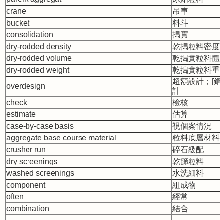
crane
吊車
bucket
料斗
consolidation
搗實
dry-rodded density
乾搗粒料密度
dry-rodded volume
乾搗實粒料體
dry-rodded weight
乾搗實粒料重
超額設計；[
overdesign
計
check
檢核
estimate
估算
case-by-case basis
視個案情況
aggregate base course material
粒料底層材料
crusher run
碎石級配
dry screenings
乾篩粒料
washed screenings
水洗細料
component
組成物
often
經常
combination
結合