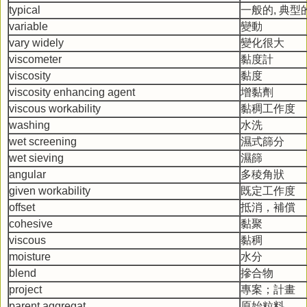
typical
一般的, 典型
variable
變動
vary widely
變化很大
viscometer
黏度計
viscosity
黏度
viscosity enhancing agent
增黏劑
viscous workability
黏稠工作度
washing
水洗
wet screening
濕式篩分
wet sieving
濕篩
angular
多稜角狀
given workability
既定工作度
offset
抵消，補償
cohesive
黏聚
viscous
黏稠
moisture
水分
blend
摻合物
project
專案；計畫
parent aggregat
原始粒料