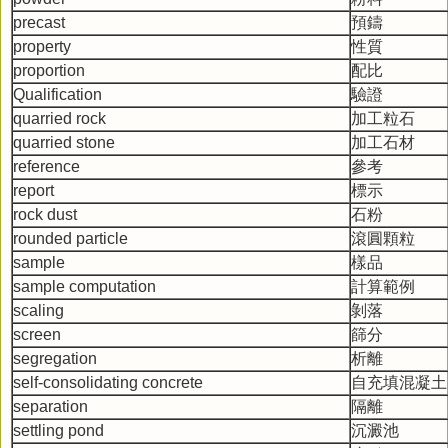
precast
預鑄
property
性質
proportion
配比
Qualification
驗證
quarried rock
加工粒石
quarried stone
加工石材
reference
參考
report
標示
rock dust
石粉
rounded particle
滾圓顆粒
sample
樣品
sample computation
計算範例
scaling
剝落
screen
篩分
segregation
析離
self-consolidating concrete
自充填混凝土
separation
隔離
settling pond
沉澱池