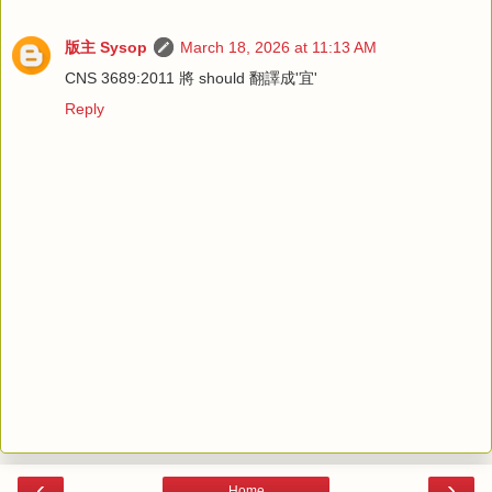
版主 Sysop
March 18, 2026 at 11:13 AM
CNS 3689:2011 將 should 翻譯成'宜'
Reply
‹
›
Home