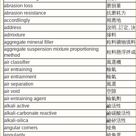
abrasion loss
磨損量
abrasion resistance
抗磨耗力
accordlingly
相應地
address
說明, 訂定, 
admixture
摻料
aggregate mineral filler
粒料礦物填料
aggregate suspension mixture proportioning
粒料懸浮拌成
method
air classifier
風選機
air entraining
輸氣
air entrainment
輸氣
air separation
風選
air void
空隙
air-entraining agent
輸氣劑
alkali active
鹼活性
alkali-carbonate reactive
鹼碳酸活性
alkali-silica
鹼矽活性
angular corners
稜角
angularity
稜角度