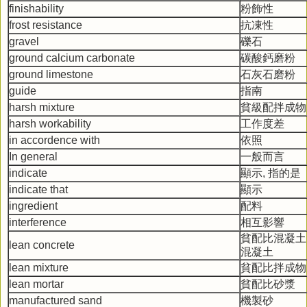
finishability
粉飾性
frost resistance
抗凍性
gravel
礫石
ground calcium carbonate
碳酸鈣磨粉
ground limestone
石灰石磨粉
guide
指南
harsh mixture
貧級配拌成物
harsh workability
工作度差
in accordence with
依照
In general
一般而言
indicate
顯示, 指的是
indicate that
顯示
ingredient
配料
interference
相互影響
貧配比混凝土
lean concrete
混凝土
lean mixture
貧配比拌成物
lean mortar
貧配比砂漿
manufactured sand
機製砂