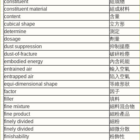
constituent
組成物
constituent material
組成材料
content
含量
cubical shape
立方形
determine
測定
dosage
劑量
dust suppression
抑制揚塵
dust-of-fracture
破碎粉塵
embodied energy
內含耗能
entrained air
輸入空氣
entrapped air
陷入空氣
equi-dimensional shape
等維形狀
factor
因子
filler
填料
fine mixture
細料混合物
fine product
細粉產品
finely divided
細粉
finely divided
細微分散
finishability
粉飾性