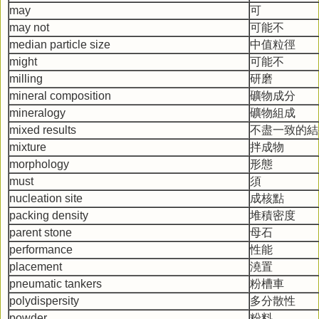
may
可
may not
可能不
median particle size
中值粒徑
might
可能不
milling
研磨
mineral composition
礦物成分
mineralogy
礦物組成
mixed results
不盡一致的結
mixture
拌成物
morphology
形態
must
須
nucleation site
成核點
packing density
堆積密度
parent stone
母石
performance
性能
placement
澆置
pneumatic tankers
粉槽車
polydispersity
多分散性
powder
粉料