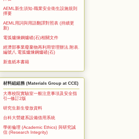
AEML新生須知-職業安全衛生設施規則
擇要
AEML用詞與用語翻譯對照表 (持續更
新)
電弧爐煉鋼爐碴(石)相關文件
經濟部事業廢棄物再利用管理辦法.附表.
編號八.電弧爐煉鋼爐碴(石)
新進紙本書籍
材料組組務 (Materials Group at CCE)
大專校院實驗室一般注意事項及安全指
引─修訂2版
研究生新生發放資料
台科大營建系設備借用系統
學術倫理 (Academic Ethics) 與研究誠
信 (Research Integrity)