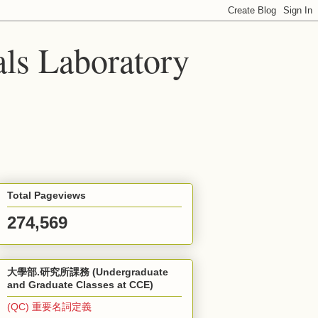
ls Laboratory
Total Pageviews
274,569
大學部.研究所課務 (Undergraduate
and Graduate Classes at CCE)
(QC) 重要名詞定義