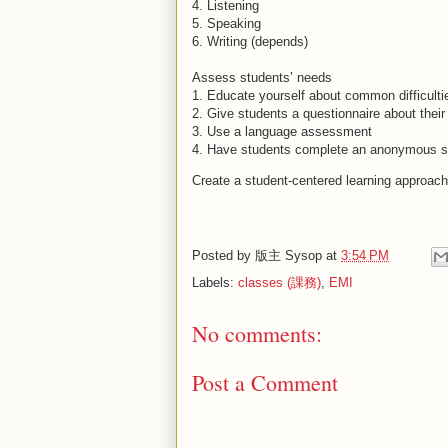
4. Listening
5. Speaking
6. Writing (depends)
Assess students’ needs
1. Educate yourself about common difficulti
2. Give students a questionnaire about thei
3. Use a language assessment
4. Have students complete an anonymous s
Create a student-centered learning approach
Posted by
版主 Sysop
at
3:54 PM
Labels:
classes (課務)
,
EMI
No comments:
Post a Comment