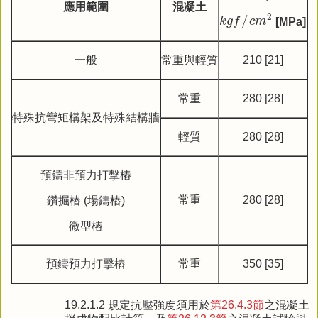
應用範圍
混凝土
k
g
f
/
c
m
2
2
/
k
g
f
c
m
[MPa]
一般
常重與輕質
210 [21]
常重
280 [28]
特殊抗彎矩構架及特殊結構牆
輕質
280 [28]
預鑄非預力打擊樁
常重
280 [28]
鑽掘樁 (場鑄樁)
微型樁
預鑄預力打擊樁
常重
350 [35]
19.2.1.2 規定抗壓強度須用於
第26.4.3節
之混凝土