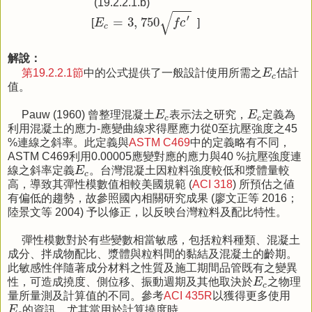
(19.2.2.1.b)
E
c
=
3
,
750
f
c
′
√
′
=
3
,
750
[
E
f
c
]
c
解說：
E
c
第19.2.2.1節
中的公式提供了一般設計使用所需之
E
估計
c
值。
E
c
E
c
Pauw (1960) 曾整理混凝土
E
表示法之研究，
E
定義為
c
c
利用混凝土的應力-應變曲線求得壓應力從0至抗壓強度之45
%連線之斜率。此定義與
ASTM C469
中的定義略有不同，
ASTM C469利用0.00005應變對應的應力與40 %抗壓強度連
E
c
線之斜率定義
E
。台灣混凝土因粒料強度較低和漿體量較
c
高，導致其彈性模數值相較美國規範 (
ACI 318
) 所預估之値
有偏低的趨勢，故參照國內相關研究成果 (廖文正等 2016；
陸景文等 2004) 予以修正，以反映台灣粒料及配比特性。
彈性模數對於有些變數相當敏感，包括粒料種類、混凝土
成分、拌成物配比、漿體與粒料間的黏結及混凝土的齡期。
此敏感性伴隨著成分材料之性質及施工期間品管既有之變異
E
c
性，可造成撓度、側位移、振動週期及其他取決於
E
之物理
c
量所量測及計算值的不同。參考
ACI 435R
以獲得更多使用
E
c
E
的資訊，尤其當用於計算撓度時。