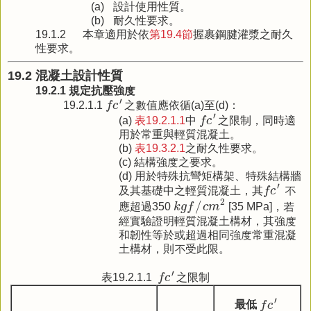
(a)
設計使用性質。
(b)
耐久性要求。
19.1.2
本章適用於依
第19.4節
握裹鋼腱灌漿之耐久
性要求。
19.2 混凝土設計性質
19.2.1 規定抗壓強度
f
c
′
′
19.2.1.1
f
c
之數值應依循(a)至(d)：
f
c
′
′
(a)
表19.2.1.1
中
f
c
之限制，同時適
用於常重與輕質混凝土。
(b)
表19.3.2.1
之耐久性要求。
(c) 結構強度之要求。
(d) 用於特殊抗彎矩構架、特殊結構牆
f
c
′
′
及其基礎中之輕質混凝土，其
f
c
不
k
g
f
/
c
m
2
2
/
應超過350
k
g
f
c
m
[35 MPa]，若
經實驗證明輕質混凝土構材，其強度
和韌性等於或超過相同強度常重混凝
土構材，則不受此限。
f
c
′
′
表19.2.1.1
f
c
之限制
f
c
′
′
最低
f
c