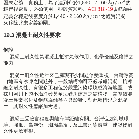
3
/
圍未定義。實務上，為了達到介於1,840 - 2,160
k
g
m
的
穩定後密度，必須使用一些輕質粒料。
ACI 318-19
規範藉由
k
g
/
m
3
3
/
定義含穩定後密度介於1,440 - 2,160
k
g
m
之輕質混凝土
來移除此未定義範圍。
19.3 混凝土耐久性要求
解說：
混凝土耐久性為混凝土抵抗氣候作用、化學侵蝕及磨損之
能力。
混凝土耐久性近年來已顯現不少問題倍受重視。台灣除高
山地區有冰凍之問題外，一般結構物可不必考慮混凝土抗凍
融之耐久性。有很多工程位於嚴重污染環境或濱海地區，或
採用河川下游不潔淨砂甚至海砂所建造之結構物，常導致混
凝土異常劣化及鋼筋腐蝕等不良影響，對此種情況之混凝
土，其耐久性應嚴加考慮。
混凝土受鹽害程度與離海岸距離有關。台灣位處海域環
境、強風、高鹽份、潮濕高溫，及工業污染嚴重，建築物耐
久性更應重視。