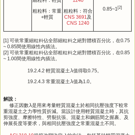
細粒料：輕質
1240
[2]
0.85~1
粗粒料：常重
粗粒料：符合
+輕質
CNS 3691
及
CNS 1240
[1] 可依常重細粒料佔全部細粒料之絕對體積百分比，在0.75
~ 0.85間使用線性內插法。
[2] 可依常重粗粒料佔全部粗粒料之絕對體積百分比，在0.85
~ 1.00間使用線性內插法。
λ
19.2.4.2 輕質混凝土
λ
值得取0.75。
λ
19.2.4.3 常重混凝土
λ
值為1.0。
解說：
λ
修正因數
λ
是用來考量輕質混凝土於相同抗壓強度下較常
重混凝土之力學性質折減。當設計使用輕質混凝土時，其抗
剪強度、摩擦特性、劈裂抗張、混凝土和鋼筋間之握裹、及
伸展長度等要求，與相同抗壓強度之常重混凝土不同。
λ