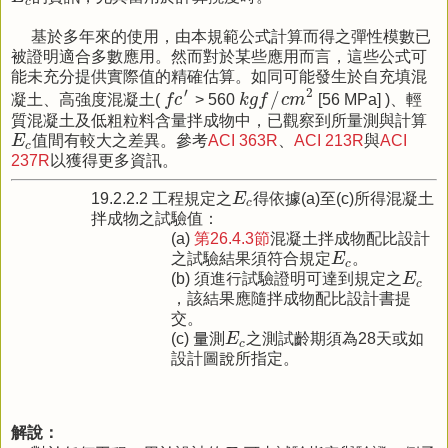
c
基於多年來的使用，由本規範公式計算而得之彈性模數已
被證明適合多數應用。然而對於某些應用而言，這些公式可
能未充分提供實際值的精確估算。如同可能發生於自充填混
k
g
f
/
c
m
2
f
c
′
′
2
/
凝土、高強度混凝土(
f
c
> 560
k
g
f
c
m
[56 MPa] )、輕
質混凝土及低粗粒料含量拌成物中，已觀察到所量測與計算
E
c
E
值間有較大之差異。參考
ACI 363R
、
ACI 213R
與
ACI
c
237R
以獲得更多資訊。
E
c
19.2.2.2 工程規定之
E
得依據(a)至(c)所得混凝土
c
拌成物之試驗值：
(a)
第26.4.3節
混凝土拌成物配比設計
E
c
之試驗結果須符合規定
E
。
c
E
c
(b) 須進行試驗證明可達到規定之
E
c
，該結果應隨拌成物配比設計書提
交。
E
c
(c) 量測
E
之測試齡期須為28天或如
c
設計圖說所指定。
解說：
E
c