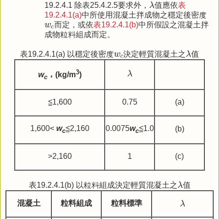
λ
19.2.4.1 除表25.4.2.5要求外，
λ
值應依
表
19.2.4.1(a)
中所使用混凝土拌成物之穩定後密度
w
c
w
而定，或依
表19.2.4.1(b)
中所假設之混凝土拌
c
成物粒料組成而定。
λ
w
c
表19.2.4.1(a) 以穩定後密度
w
決定輕質混凝土之
λ
值
c
λ
3
λ
w
，
(kg/m
)
c
≦1,600
0.75
(a)
1,600<
w
≦2,160
0.0075
w
≦1.0
(b)
c
c
>2,160
1
(c)
λ
表19.2.4.1(b) 以粒料組成決定輕質混凝土之
λ
值
λ
混凝土
粒料組成
粒料標準
λ