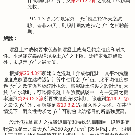
拌成物配比計算，及
第26.12.3節
之混凝土試驗與
允收。
f
c
′
′
19.2.1.3 除另有規定外，
f
c
應基於28天之試
f
c
′
′
驗。若非28天，則設計圖說應指定
f
c
之試驗齡
期。
解說：
混凝土拌成物要求係基於混凝土應有足夠之強度和耐久
f
c
′
′
性。本規範定義結構混凝土
f
c
之下限。除特定規範條款
f
c
′
′
外，未規定
f
c
之最大值。
根據
第26.4.3節
所建立之混凝土拌成物配比，其平均抗壓
f
c
′
′
強度應超過在結構設計計算中使用之
f
c
值。此平均強度超
f
c
′
′
過
f
c
之數值係基於統計概念。當混凝土強度之設計達到大
f
c
′
′
於
f
c
水準時，可確保混凝土在強度試驗中，有一定高之機
率達到
第26.12.3節
所要求強度允收準則。除達到
第19.2.1節
f
c
′
′
之最低
f
c
外，亦應滿足
表19.3.2.1
對耐久性之要求。在某些
f
c
′
′
情況下，耐久性需求之
f
c
可能會比結構目的所需強度高。
設計抵抗地震力之抗彎矩構架和特殊結構牆時，規範限定
k
g
f
/
c
m
2
f
c
′
′
2
/
輕質混凝土之最大
f
c
為350
k
g
f
c
m
[35 MPa]，此一限制