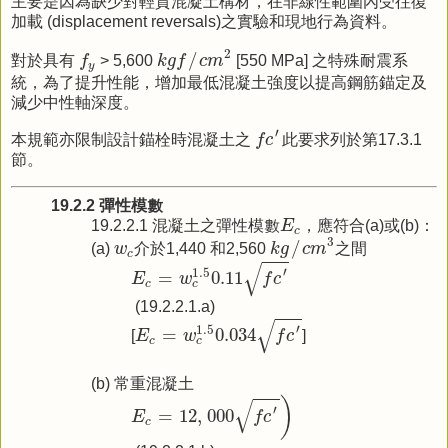
主要是因為缺少對輕質混凝土構材，在非線性範圍內受往復
加載 (displacement reversals)之實驗和現地行為資料。
k
g
f
/
c
m
2
f
y
2
/
對於具有
f
> 5,600
k
g
f
c
m
[550 MPa] 之特殊耐震系
y
統，為了提升性能，增加最低混凝土強度以提高鋼筋錨定及
減少中性軸深度。
f
c
′
′
本規範亦限制設計錨栓時混凝土之
f
c
此要求列於第17.3.1
節。
19.2.2 彈性模數
E
c
19.2.2.1 混凝土之彈性模數
E
，應符合(a)或(b)：
c
k
g
/
c
m
3
w
c
3
/
(a)
w
介於1,440 和2,560
k
g
c
m
之間
c
E
c
=
w
c
1.5
0.11
f
c
′
√
′
1.5
=
0.11
E
w
f
c
c
c
(19.2.2.1.a)
E
c
=
w
c
1.5
0.034
f
c
′
√
′
1.5
=
0.034
[
E
w
f
c
]
c
c
(b) 常重混凝土
E
c
=
12
,
000
f
c
′
)
)
√
′
=
12
,
000
E
f
c
c