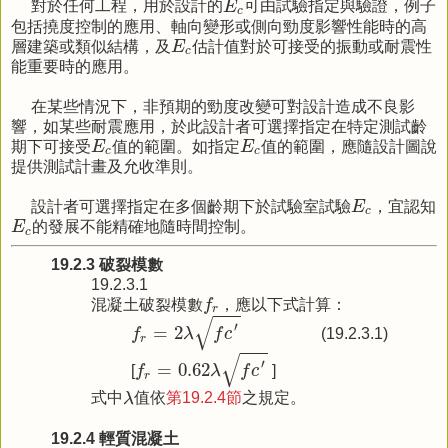
對於任何工程，用於設計的
E
可由試驗指定與驗證，例子
c
包括撓度控制的應用、軸向變形或側向勁度影響性能時的高
E
c
層建築或類似結構，及
E
估計值對於可接受的振動或耐震性
c
能重要時的應用。
在某些情況下，非預期的勁度改變可對設計造成不良影
響，如某些耐震應用，於此設計者可選擇指定在特定測試齡
E
c
E
c
期下可接受
E
值的範圍。如指定
E
值的範圍，應隨設計圖說
c
c
提供測試計畫及允收準則。
E
c
設計者可選擇指定在多個齡期下於試驗室試驗
E
，宜認知
c
E
c
E
的發展不能精確地隨時間控制。
c
19.2.3 破裂模數
19.2.3.1
f
r
混凝土破裂模數
f
，應以下式計算：
r
f
r
=
2
λ
f
c
′
√
′
=
2
f
λ
f
c
(19.2.3.1)
r
f
r
=
0.62
λ
f
c
′
√
′
=
0.62
[
f
λ
f
c
]
r
λ
式中
λ
值依
第19.2.4節
之規定。
19.2.4 輕質混凝土