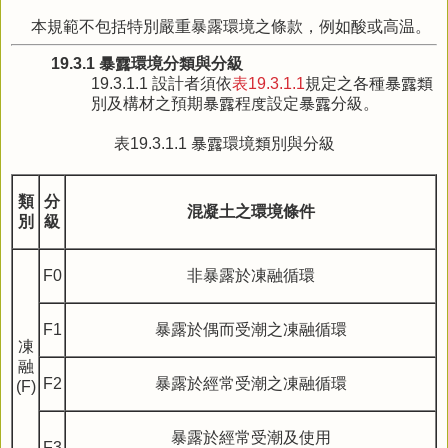
本規範不包括特別嚴重暴露環境之條款，例如酸或高温。
19.3.1 暴露環境分類與分級
19.3.1.1 設計者須依
表19.3.1.1
規定之各種暴露類
別及構材之預期暴露程度設定暴露分級。
表19.3.1.1 暴露環境類別與分級
類
分
混凝土之環境條件
別
級
F0
非暴露於凍融循環
F1
暴露於偶而受潮之凍融循環
凍
融
F2
暴露於經常受潮之凍融循環
(F)
暴露於經常受潮及使用
F3