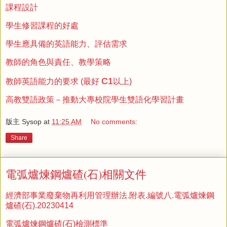
課程設計
學生修習課程的好處
學生應具備的英語能力、評估需求
教師的角色與責任、教學策略
C1
教師英語能力的要求 (最好
以上)
高教雙語政策－推動大專校院學生雙語化學習計畫
版主 Sysop
at
11:25 AM
No comments:
Share
電弧爐煉鋼爐碴(石)相關文件
經濟部事業廢棄物再利用管理辦法.附表.編號八.電弧爐煉鋼
爐碴(石).20230414
電弧爐煉鋼爐碴(石)檢測標準