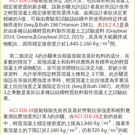
ACI 318-19
規範改變決定
λ
的方法，包括基於輕質混凝土
穩定後密度的新步驟。該新步驟允許設計者基於所設計使用
λ
之輕質混凝土穩定後密度而選擇
λ
值。如果設計者欲決定更
λ
精確的
λ
值，可藉由實驗室試驗該結構中所使用的特定拌成
物而達到 (Ivey及Buth 1967;Hanson 1961)。
表19.2.4.1
是基
於由多種以結構輕質粒料製作混凝土之試驗資料 (Graybeal
2014; Greene及Graybeal 2013, 2015)，其具有大範圍拌成
k
g
/
m
3
3
/
物配比，因而穩定後密度介於1,440-2,160
k
g
m
間。
λ
第二個決定
λ
的步驟來自前版規範並基於粒料的成分。在
多數的情況下，當地混凝土和粒料供應商具有標準化的輕質
λ
混凝土拌成物配比，並可提供體積比以決定
λ
值。若缺少前
λ
述資料，允許使用指定輕質混凝土種類之
λ
下限。此步驟是
假設在等值抗壓強度水準時，輕質混凝土抗拉強度為常重混
凝土抗拉強度之某個固定百分比 (Ivey及Buth 1967)。此用於
λ
λ
之乘數是基於以多種以結構輕質粒料製作混凝土之試驗結
果。
ACI 318-19
規範移除先前所及基於劈裂抗張強度和相對應
λ
量測抗壓強度所計算
λ
的步驟。在
ACI 318-19
之前的規範
k
g
/
m
3
3
/
中，輕質混凝土穩定後密度的上限為1,840
k
g
m
，隨著常
k
g
/
m
3
k
g
/
m
3
3
3
/
/
重混凝土的下限訂於2,160
k
g
m
，仍有320
k
g
m
的範
k
g
/
m
3