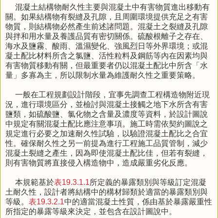
混凝土結構物耐久性主要與混凝土中有害物質進出移動有
關。如果結構物有裂縫及孔隙，且周圍環境提供充足之有害
物質，則結構物必然產生前述諸問題。混凝土之裂縫及孔隙
與拌和用水量及養護品質有密切關係。硫酸根離子之存在、
海水及鹽霧、酸雨、溫濕變化、強風烈日等外界環境；或混
凝土配比材料所含之氯鹽、活性粒料及鋼筋等內在因素均與
有害物質移動有關，但最重要者仍以混凝土配比中所含「水
量」多寡為主，所以限制水量為維護耐久性之重要策略。
一般在工程規劃設計階段，宜事先調查工程構造物附近現
況，進行環境區分，並檢討與混凝土接觸之地下水所含有害
鹽類，如硫酸鹽、氯化物之含量及濃度等資料，於設計圖說
中規定有關混凝土配比應注意事項。施工時需依契約圖說之
規定進行必要之加速耐久性試驗，以驗證混凝土配比之合宜
性。確保耐久性之另一前提為進行工程施工品質管制，減少
混凝土裂縫之產生，因為即使混凝土配比佳，但若有裂縫，
則有害物質將直接侵入構造物中，造成嚴重劣化反應。
本規範基於
表19.3.1.1
所定義的暴露類別與等級訂定混凝
土耐久性，設計者將結構中的構材歸類於適當的暴露類別與
等級。
表19.3.2.1
中的適當混凝土性質，係由基於暴露嚴重性
所指定的暴露等級來決定，並包含在設計圖說中。