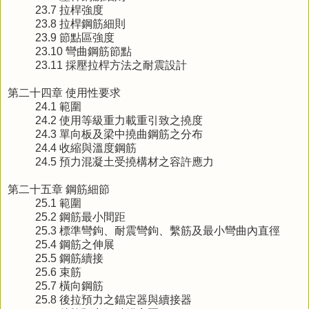
23.7 拉桿強度
23.8 拉桿鋼筋細則
23.9 節點區強度
23.10 彎曲鋼筋節點
23.11 採壓拉桿方法之耐震設計
第二十四章 使用性要求
24.1 範圍
24.2 使用等級重力載重引致之撓度
24.3 單向板及梁中撓曲鋼筋之分布
24.4 收縮與溫度鋼筋
24.5 預力混凝土受撓構材之容許應力
第二十五章 鋼筋細節
25.1 範圍
25.2 鋼筋最小間距
25.3 標準彎鉤、耐震彎鉤、繫筋及最小彎曲內直徑
25.4 鋼筋之伸展
25.5 鋼筋續接
25.6 束筋
25.7 橫向鋼筋
25.8 後拉預力之錨定器與續接器