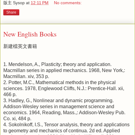
版主 Sysop
at
12:11 PM
No comments:
Share
New English Books
新建檔英文書籍
1.
Mendelson, A., Plasticity; theory and application.
Macmillan series in applied mechanics. 1968, New York,:
Macmillan. xiv, 353 p.
2.
Potter, M.C., Mathematical methods in the physical
sciences. 1978, Englewood Cliffs, N.J.: Prentice-Hall. xii,
466 p.
3.
Hadley, G., Nonlinear and dynamic programming.
Addison-Wesley series in management science and
economics. 1964, Reading, Mass.,: Addison-Wesley Pub.
Co. xi, 484 p.
4.
Sokolnikoff, I.S., Tensor analysis, theory and applications
to geometry and mechanics of continua. 2d ed. Applied