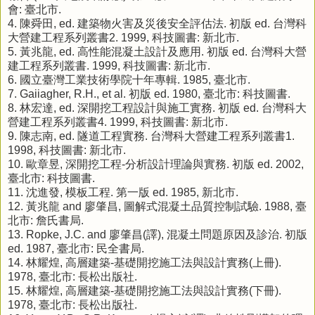
會: 臺北市.
4.
陳舜田, ed. 建築物火害及災後安全評估法. 初版 ed. 台灣科
大營建工程系列叢書2. 1999, 科技圖書: 新北市.
5.
黃兆龍, ed. 高性能混凝土設計及應用. 初版 ed. 台灣科大營
建工程系列叢書. 1999, 科技圖書: 新北市.
6.
國立臺灣工業技術學院十年專輯. 1985, 臺北市.
7.
Gaiiagher, R.H., et al. 初版 ed. 1980, 臺北市: 科技圖書.
8.
林宏達, ed. 深開挖工程設計與施工實務. 初版 ed. 台灣科大
營建工程系列叢書4. 1999, 科技圖書: 新北市.
9.
陳志南, ed. 隧道工程實務. 台灣科大營建工程系列叢書1.
1998, 科技圖書: 新北市.
10.
歐章昱, 深開挖工程-分析設計理論與實務. 初版 ed. 2002,
臺北市: 科技圖書.
11.
沈進發, 模板工程. 第一版 ed. 1985, 新北市.
12.
黃兆龍 and 廖肇昌, 圖解式混凝土品質控制試驗. 1988, 臺
北市: 詹氏書局.
13.
Ropke, J.C. and 廖肇昌(譯), 混凝土問題原因及診治. 初版
ed. 1987, 臺北市: 民全書局.
14.
林耀煌, 高層建築-基礎開挖施工法與設計實務(上冊).
1978, 臺北市: 長松出版社.
15.
林耀煌, 高層建築-基礎開挖施工法與設計實務(下冊).
1978, 臺北市: 長松出版社.