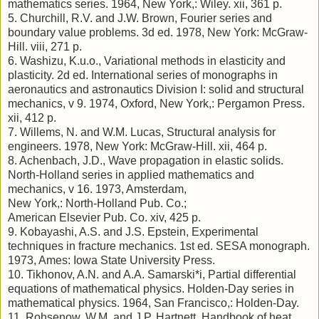
mathematics series. 1964, New York,: Wiley. xii, 361 p.
5.
Churchill, R.V. and J.W. Brown, Fourier series and
boundary value problems. 3d ed. 1978, New York: McGraw-
Hill. viii, 271 p.
6.
Washizu, K.u.o., Variational methods in elasticity and
plasticity. 2d ed. International series of monographs in
aeronautics and astronautics Division I: solid and structural
mechanics, v 9. 1974, Oxford, New York,: Pergamon Press.
xii, 412 p.
7.
Willems, N. and W.M. Lucas, Structural analysis for
engineers. 1978, New York: McGraw-Hill. xii, 464 p.
8.
Achenbach, J.D., Wave propagation in elastic solids.
North-Holland series in applied mathematics and
mechanics, v 16. 1973, Amsterdam,
New York,: North-Holland Pub. Co.;
American Elsevier Pub. Co. xiv, 425 p.
9.
Kobayashi, A.S. and J.S. Epstein, Experimental
techniques in fracture mechanics. 1st ed. SESA monograph.
1973, Ames: Iowa State University Press.
10.
Tikhonov, A.N. and A.A. Samarski*i, Partial differential
equations of mathematical physics. Holden-Day series in
mathematical physics. 1964, San Francisco,: Holden-Day.
11.
Rohsenow, W.M. and J.P. Hartnett, Handbook of heat