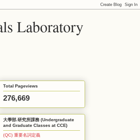
ls Laboratory
Total Pageviews
276,669
大學部.研究所課務 (Undergraduate
and Graduate Classes at CCE)
(QC) 重要名詞定義