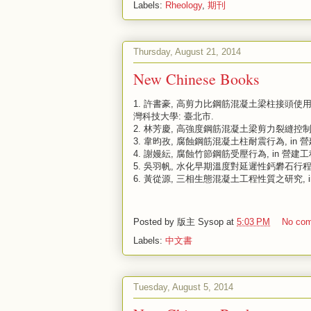
Labels:
Rheology
,
期刊
Thursday, August 21, 2014
New Chinese Books
1.
許書豪, 高剪力比鋼筋混凝土梁柱接頭使用擴頭鋼
灣科技大學: 臺北市.
2.
林芳慶, 高強度鋼筋混凝土梁剪力裂縫控制研究, 
3.
韋昀孜, 腐蝕鋼筋混凝土柱耐震行為, in 營建工
4.
謝嫚紜, 腐蝕竹節鋼筋受壓行為, in 營建工程系
5.
吳羽帆, 水化早期溫度對延遲性鈣礬石行程之影響,
6.
黃從源, 三相生態混凝土工程性質之研究, in 
Posted by
版主 Sysop
at
5:03 PM
No co
Labels:
中文書
Tuesday, August 5, 2014