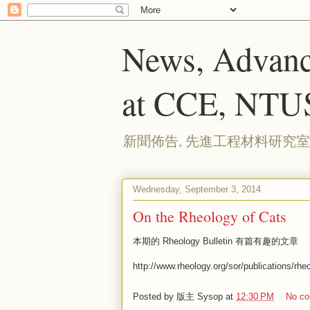
News, Advanc
at CCE, NTU
新聞佈告, 先進工程材料研究室
Wednesday, September 3, 2014
On the Rheology of Cats
本期的 Rheology Bulletin 有篇有趣的文章
http://www.rheology.org/sor/publications/rh
Posted by
版主 Sysop
at
12:30 PM
No c