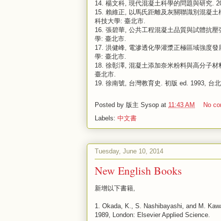
14.
楊文科, 現代混凝土科學的問題與研究. 20
15.
賴維正, 以馬氏距離及灰關聯識別混凝土構件的
科技大學: 臺北市.
16.
張碧華, 公共工程混凝土品質與試體抗壓強度驗
學: 臺北市.
17.
洪健峰, 電滲透化學灌漿正極區域強度發展與膠
學: 臺北市.
18.
徐彰澤, 混凝土添加奈米粉料與高分子材料之工程
臺北市.
19.
徐南號, 台灣教育史. 初版 ed. 1993, 
Posted by
版主 Sysop
at
11:43 AM
No c
Labels:
中文書
Tuesday, June 10, 2014
New English Books
新增以下書籍,
1.
Okada, K., S. Nashibayashi, and M. Kawam
1989, London: Elsevier Applied Science.