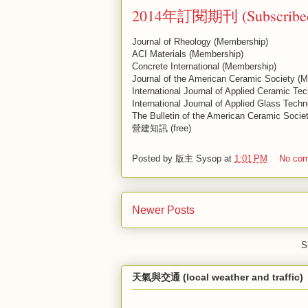
2014年訂閱期刊 (Subscribed J
Journal of Rheology (Membership)
ACI Materials (Membership)
Concrete International (Membership)
Journal of the American Ceramic Society (
International Journal of Applied Ceramic T
International Journal of Applied Glass Tech
The Bulletin of the American Ceramic Socie
營建知訊 (free)
Posted by
版主 Sysop
at
1:01 PM
No co
Newer Posts
S
天氣與交通 (local weather and traffic)