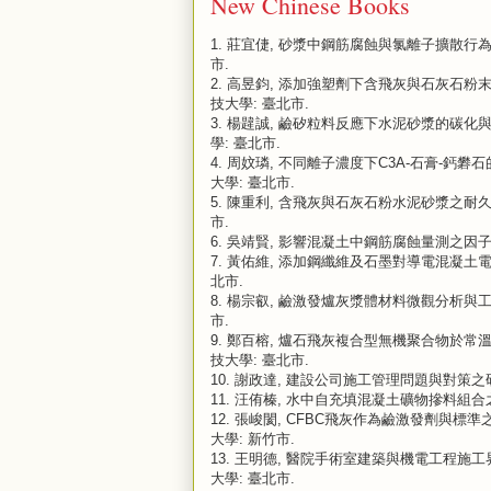
New Chinese Books
1.
莊宜倢, 砂漿中鋼筋腐蝕與氯離子擴散行為相關性研
市.
2.
高昱鈞, 添加強塑劑下含飛灰與石灰石粉末之水泥
技大學: 臺北市.
3.
楊韙誠, 鹼矽粒料反應下水泥砂漿的碳化與氯離子
學: 臺北市.
4.
周妏璘, 不同離子濃度下C3A-石膏-鈣礬石的強
大學: 臺北市.
5.
陳重利, 含飛灰與石灰石粉水泥砂漿之耐久性與力
市.
6.
吳靖賢, 影響混凝土中鋼筋腐蝕量測之因子探討, 
7.
黃佑維, 添加鋼纖維及石墨對導電混凝土電熱學性
北市.
8.
楊宗叡, 鹼激發爐灰漿體材料微觀分析與工程性質研
市.
9.
鄭百榕, 爐石飛灰複合型無機聚合物於常溫及高溫
技大學: 臺北市.
10.
謝政達, 建設公司施工管理問題與對策之研究, 
11.
汪侑榛, 水中自充填混凝土礦物摻料組合之研究,
12.
張峻閡, CFBC飛灰作為鹼激發劑與標準之符合
大學: 新竹市.
13.
王明德, 醫院手術室建築與機電工程施工界面知
大學: 臺北市.