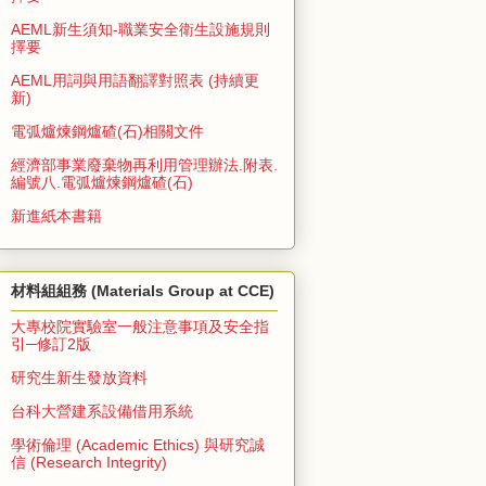
AEML新生須知-職業安全衛生設施規則
擇要
AEML用詞與用語翻譯對照表 (持續更
新)
電弧爐煉鋼爐碴(石)相關文件
經濟部事業廢棄物再利用管理辦法.附表.
編號八.電弧爐煉鋼爐碴(石)
新進紙本書籍
材料組組務 (Materials Group at CCE)
大專校院實驗室一般注意事項及安全指
引─修訂2版
研究生新生發放資料
台科大營建系設備借用系統
學術倫理 (Academic Ethics) 與研究誠
信 (Research Integrity)