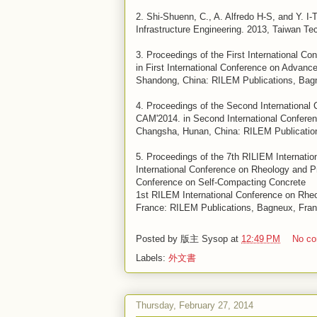
2.
Shi-Shuenn, C., A. Alfredo H-S, and Y. I
Infrastructure Engineering. 2013, Taiwan Tec
3.
Proceedings of the First International C
in First International Conference on Advanc
Shandong, China: RILEM Publications, Bag
4.
Proceedings of the Second International
CAM'2014. in Second International Confere
Changsha, Hunan, China: RILEM Publicatio
5.
Proceedings of the 7th RILIEM Internati
International Conference on Rheology and Pr
Conference on Self-Compacting Concrete
1st RILEM International Conference on Rheo
France: RILEM Publications, Bagneux, Fran
Posted by
版主 Sysop
at
12:49 PM
No c
Labels:
外文書
Thursday, February 27, 2014