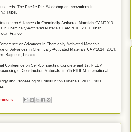
-Tung, eds. The Pacific-Rim Workshop on Innovations in
h.: Taipei.
onference on Advances in Chemically-Activated Materials CAM'2010.
es in Chemically-Activated Materials CAM'2010. 2010. Jinan,
neux, France.
 Conference on Advances in Chemically-Activated Materials
nce on Advances in Chemically-Activated Materials CAM'2014. 2014.
ns, Bagneux, France.
onal Conference on Self-Compacting Concrete and 1st RILEM
oceesing of Construction Materials. in 7th RILIEM International
logy and Proceesing of Construction Materials. 2013. Paris,
ce.
omments: