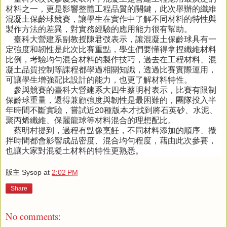
材料之一，更是影響整體工程品質的關鍵，此次舉辦的纖維
混凝土保齡球競賽，讓學生在實作中了解不同材料的特性與
製作方法的差異，對實務經驗的應用能力很有幫助。
臺科大營建系副教授陳君弢表示，讓混凝土保齡球具有一
定強度和韌性是此次比賽重點，學生們要懂得拿捏纖維材料
比例，考驗均勻混合材料的製作技巧，過去在工程材料、混
凝土品質控制等課程都學過相關知識，透過比賽實際運用，
可讓學生增強配比設計的能力，也更了解材料特性。
參與競賽的臺科大營建系大四生蔡明村表示，比賽有限制
保齡球重量，還得兼顧強度與韌性是最困難的，團隊投入半
年時間不斷實驗，嘗試近20種版本才找到將石英砂、水泥、
聚丙烯纖維、保麗龍球等材料混合的理想配比。
蔡明村提到，過程有點像烹飪，不同材料添加的順序、攪
拌時間都會影響成品密度、混合均勻程度，藉由此次參賽，
也讓大家對混凝土材料的特性更熟悉。
版主 Sysop
at
2:02 PM
Share
No comments: