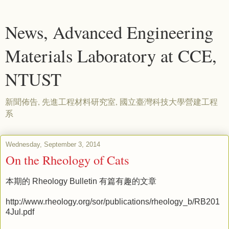
News, Advanced Engineering
Materials Laboratory at CCE,
NTUST
新聞佈告, 先進工程材料研究室, 國立臺灣科技大學營建工程
系
Wednesday, September 3, 2014
On the Rheology of Cats
本期的 Rheology Bulletin 有篇有趣的文章
http://www.rheology.org/sor/publications/rheology_b/RB201
4Jul.pdf