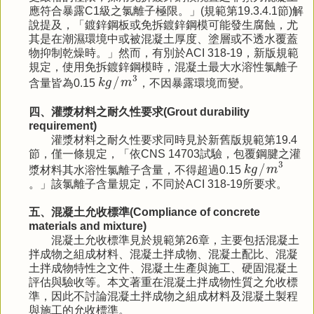
應符合暴露C1級之氯離子極限。」(規範第19.3.4.1節)解
說提及，「鍍鋅鋼板或免拆鍍鋅鋼模可能發生腐蝕，尤
其是在潮濕環境中或被混凝土厚度、塗層或不透水覆蓋
物抑制乾燥時。」然而，有別於ACI 318-19，新版規範
規定，使用免拆鍍鋅鋼模時，混凝土最大水溶性氯離子
k
g
/
m
3
3
/
含量皆為0.15
k
g
m
，不因暴露環境而變。
四、灌漿材料之耐久性要求(Grout durability
requirement)
灌漿材料之耐久性要求同時見於新舊版規範第19.4
節，僅一條規定，「依CNS 14703試驗，包覆鋼腱之灌
k
g
/
m
3
3
/
漿材料其水溶性氯離子含量，不得超過0.15
k
g
m
。」該氯離子含量規定，不同於ACI 318-19所要求。
五、混凝土允收標準(Compliance of concrete
materials and mixture)
混凝土允收標準見於規範第26章，主要包括混凝土
拌成物之組成材料、混凝土拌成物、混凝土配比、混凝
土拌成物特性之文件、混凝土生產與施工、硬固混凝土
評估與驗收等。本文著重在混凝土拌成物性質之允收標
準，因此不討論混凝土拌成物之組成材料及混凝土製程
與施工的允收標準。