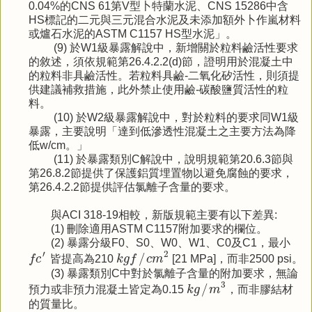
0.04%的CNS 61第V型卜特蘭水泥、CNS 15286中含
HS標記的二元與三元混合水泥及未添加額外卜作嵐材料
或爐石水泥的ASTM C1157 HS型水泥」。
(9) 於W1級暴露解說中，新增關於粒料鹼活性要求
的敘述，須依規範第26.4.2.2(d)節，證明用於混凝土中
的粒料非具鹼活性。若粒料具鹼-二氧化矽活性，則須提
供建議補救措施，此外禁止使用鹼-碳酸鹽質活性的粒
料。
(10) 於W2級暴露解說中，對於粒料的要求同W1級
暴露，主要說明「達到低滲透性混凝土之主要方法為降
低w/cm。」
(11) 於暴露類別C解說中，說明規範第20.6.3節與
第26.8.2節提供了保護鋁質埋置物以避免腐蝕的要求，
第26.4.2.2節提供評估氯離子含量的要求。
與ACI 318-19相較，新版規範主要有以下差異:
(1) 刪除適用ASTM C1157附加要求的欄位。
(2) 暴露分級F0、S0、W0、W1、C0及C1，最小
k
g
f
/
c
m
2
f
c
′
′
2
/
f
c
皆提高為210
k
g
f
c
m
[21 MPa]，而非2500 psi。
(3) 暴露類別C中對於氯離子含量的附加要求，無論
k
g
/
m
3
3
/
預力或非預力混凝土皆定為0.15
k
g
m
，而非膠結材
的質量比。