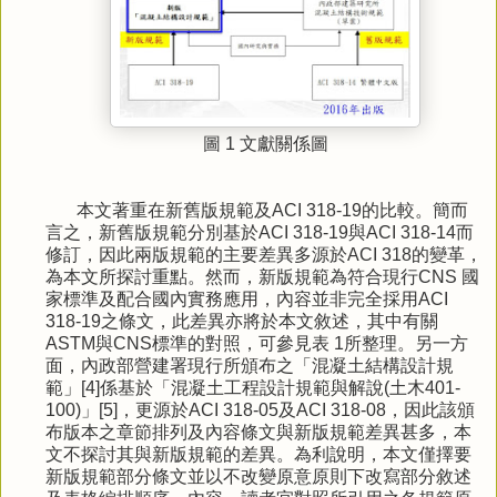
圖 1 文獻關係圖
本文著重在新舊版規範及ACI 318-19的比較。簡而
言之，新舊版規範分別基於ACI 318-19與ACI 318-14而
修訂，因此兩版規範的主要差異多源於ACI 318的變革，
為本文所探討重點。然而，新版規範為符合現行CNS 國
家標準及配合國內實務應用，內容並非完全採用ACI
318-19之條文，此差異亦將於本文敘述，其中有關
ASTM與CNS標準的對照，可參見表 1所整理。另一方
面，內政部營建署現行所頒布之「混凝土結構設計規
範」[4]係基於「混凝土工程設計規範與解說(土木401-
100)」[5]，更源於ACI 318-05及ACI 318-08，因此該頒
布版本之章節排列及內容條文與新版規範差異甚多，本
文不探討其與新版規範的差異。為利說明，本文僅擇要
新版規範部分條文並以不改變原意原則下改寫部分敘述