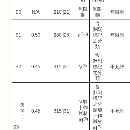
61
15286
無限
無限
S0
N/A
210 [21]
無限制
制
制
含
(MS)
(5,6)
S1
0.50
280 [28]
標記
無限制
II
之分
類
含
(HS)
(6)
S2
0.45
315 [31]
標記
不允許
V
之分
類
含
(HS)
標記
V
加
之分
選
卜作
類加
項
0.45
315 [31]
不允許
嵐材
卜作
1
(6)
料
嵐材
S3
(6,
料