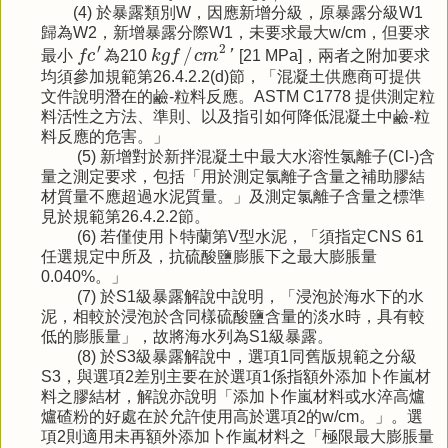
(4) 於暴露類別W，因應新增分級，原暴露分級W1
歸為W2，新增暴露分際W1，未要求最大w/cm，但要求
k
g
f
/
c
m
2
′
f
c
′
′
2
/
最小
f
c
為210
k
g
f
c
m
'
[21 MPa]，兩者之附加要求
均須參加規範第26.4.2.2(d)節，「混凝土供應商可提供
文件說明潛在的鹼-粒料反應。ASTM C1778 提供測定粒
料活性之方法、準則、以及指引如何降低混凝土中鹼-粒
料反應的危害。」
(5) 新增對於新拌混凝土中最大水溶性氯離子(Cl-)含
量之測定要求，包括「用於測定氯離子含量之補助膠結
材質量不應超過水泥質量。」及測定氯離子含量之標準
見於規範第26.4.2.2節。
(6) 若僅使用卜特蘭第V型水泥，「須指定CNS 61
任選規定中所及，抗硫酸鹽膨脹下之最大膨脹量
0.040%。」
(7) 於S1級暴露解說中說明，「浸泡於海水下的水
泥，相較於浸泡於含同樣硫酸鹽含量的淡水時，具有較
低的膨脹量」，故將海水列為S1級暴露。
(8) 於S3級暴露解說中，選項1同舊版規範之分級
S3，與選項2差別主要在於選項1係指額外添加卜作嵐材
料之膠結材，解說亦說明「添加卜作嵐材料或水淬高爐
爐碴粉的好處在於允許使用高於選項2的w/cm。」。選
項2則適用未再額外添加卜作嵐材料之「極限最大膨脹量