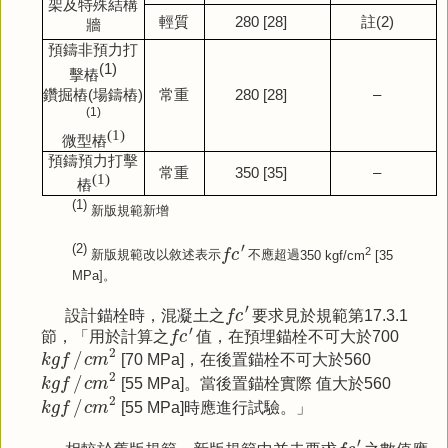
架及特殊結構
輕質
280 [28]
註
(2)
牆
預鑄非預力打
(1)
擊樁
常重
280 [28]
–
鑽掘樁
(
場鑄樁
)
(1)
(1)
微型樁
預鑄預力打擊
常重
350 [35]
–
(1)
樁
(1)
新版規範新增
f
c
′
′
(2)
2
f
c
新版規範改以敘述表示
不應超過
350 kgf/cm
[35
MPa]
。
f
c
′
′
設計錨栓時，混凝土之
f
c
要求見於規範第17.3.1
f
c
′
′
節，「用於計算之
f
c
值，在預埋錨栓不可大於700
k
g
f
/
c
m
2
2
/
k
g
f
c
m
[70 MPa]，在後置錨栓不可大於560
k
g
f
/
c
m
2
2
/
k
g
f
c
m
[55 MPa]。當後置錨栓實際 值大於560
k
g
f
/
c
m
2
2
/
k
g
f
c
m
[55 MPa]時應進行試驗。」
f
c
′
′