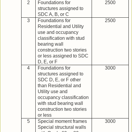
2
Foundations for
2500
structures assigned to
SDC A, B, or C
3
Foundations for
2500
Residential and Utility
use and occupancy
classification with stud
bearing wall
construction two stories
or less assigned to SDC
D, E, or F
4
Foundations for
3000
structures assigned to
SDC D, E, or F other
than Residential and
Utility use and
occupancy classification
with stud bearing wall
construction two stories
or less
5
Special moment frames
3000
Special structural walls