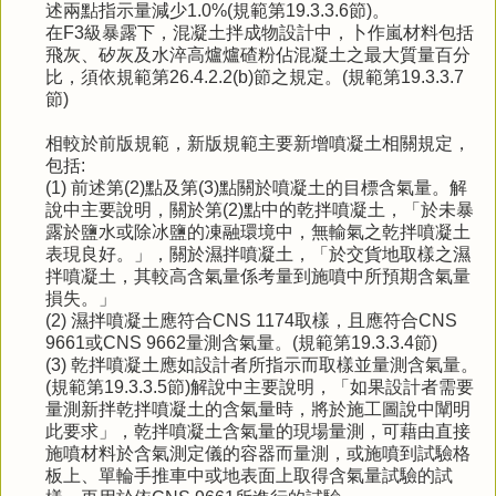
述兩點指示量減少1.0%(規範第19.3.3.6節)。
在F3級暴露下，混凝土拌成物設計中，卜作嵐材料包括
飛灰、矽灰及水淬高爐爐碴粉佔混凝土之最大質量百分
比，須依規範第26.4.2.2(b)節之規定。(規範第19.3.3.7
節)
相較於前版規範，新版規範主要新增噴凝土相關規定，
包括:
(1) 前述第(2)點及第(3)點關於噴凝土的目標含氣量。解
說中主要說明，關於第(2)點中的乾拌噴凝土，「於未暴
露於鹽水或除冰鹽的凍融環境中，無輸氣之乾拌噴凝土
表現良好。」，關於濕拌噴凝土，「於交貨地取樣之濕
拌噴凝土，其較高含氣量係考量到施噴中所預期含氣量
損失。」
(2) 濕拌噴凝土應符合CNS 1174取樣，且應符合CNS
9661或CNS 9662量測含氣量。(規範第19.3.3.4節)
(3) 乾拌噴凝土應如設計者所指示而取樣並量測含氣量。
(規範第19.3.3.5節)
解說中主要說明，「如果設計者需要
量測新拌乾拌噴凝土的含氣量時，將於施工圖說中闡明
此要求」，乾拌噴凝土含氣量的現場量測，可藉由直接
施噴材料於含氣測定儀的容器而量測，或施噴到試驗格
板上、單輪手推車中或地表面上取得含氣量試驗的試