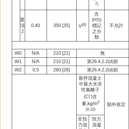
7)
含
選
(HS)
(8)
項
0.40
350 [35]
標記
不允許
V
2
之分
類
W0
N/A
210 [21]
無
W1
N/A
210 [21]
第
26.4.2.2(d)
節
W2
0.5
280 [28]
第
26.4.2.2(d)
節
新拌混凝土
中最大水溶
性氯離子
-
(Cl
)
含
3
量
,kg/m
額外規定
(9,10)
非預
預力
力混
混凝