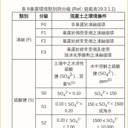
表 8暴露環境類別與分級 (Ref.: 規範表19.3.1.1)
類別
分級
混凝土之環境條件
F0
非暴露於凍融循環
F1
暴露於偶而受潮之凍融循環
凍融
(F)
F2
暴露於經常受潮之凍融循環
暴露於經常受潮及使用
F3
除冰化學藥劑之凍融循環
土壤中
之
水溶性
水中溶解之硫酸
硫酸
2
-
鹽
(SO
)
，
2-
4
鹽
(SO
)
，質
4
[2]
ppm
(1)
量
%
-
-
2
2
S0
SO
< 0.10
SO
< 150
4
4
硫酸鹽
(S)
-
-
2
2
0.10
£
SO
<
150 ≤ SO
< 1500
4
4
S1
0.20
或海水
-
-
2
2
0.20
£
SO
1500 ≤ SO
4
4
S2
£
2.00
£
10,000