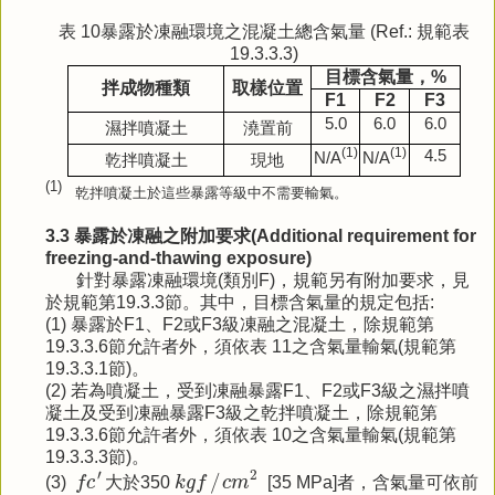
表 10暴露於凍融環境之混凝土總含氣量 (Ref.: 規範表
19.3.3.3)
目標含氣量，
%
拌成物種類
取樣位置
F1
F2
F3
5.0
6.0
6.0
濕拌噴凝土
澆置前
(1)
(1)
4.5
N/A
N/A
乾拌噴凝土
現地
(1)
乾拌噴凝土於這些暴露等級中不需要輸氣。
3.3 暴露於凍融之附加要求(Additional requirement for
freezing-and-thawing exposure)
針對暴露凍融環境(類別F)，規範另有附加要求，見
於規範第19.3.3節。其中，目標含氣量的規定包括:
(1) 暴露於F1、F2或F3級凍融之混凝土，除規範第
19.3.3.6節允許者外，須依表 11之含氣量輸氣(規範第
19.3.3.1節)。
(2) 若為噴凝土，受到凍融暴露F1、F2或F3級之濕拌噴
凝土及受到凍融暴露F3級之乾拌噴凝土，除規範第
19.3.3.6節允許者外，須依表 10之含氣量輸氣(規範第
19.3.3.3節)。
k
g
f
/
c
m
2
f
c
′
′
2
/
(3)
f
c
大於350
k
g
f
c
m
[35 MPa]者，含氣量可依前