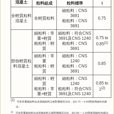
混凝土
粒料組成
粒料標準
l
細粒料：
CNS
全輕質粒料
3691
全輕質粒料
0.75
混凝土
粗粒料：
CNS
3691
細粒料：常
細粒料：符合
CNS
0.75 to
重
+
輕質
3691
及
CNS 1240
(1)
粗粒料：輕
粗粒料：
CNS
0.85
質
3691
細粒料：常
細粒料：
CNS
部份輕質粒
重
1240
0.85
料混凝土
粗粒料：輕
粗粒料：
CNS
質
3691
細粒料：輕
細粒料：
CNS
0.85 to
質
1240
(2)
粗粒料：常
粗粒料：符合
CNS
1
重
+
輕質
3691
及
CNS 1240
(1)
可依常重細粒料佔全部細粒料之絕對體積百分比，在
0.75 ~ 0.85
間使用線性內插
法。
(2)
可依常
重粗粒料佔全部粗粒料之絕對體積百分比，在
0.85 ~ 1.00
間使用線性內插法。