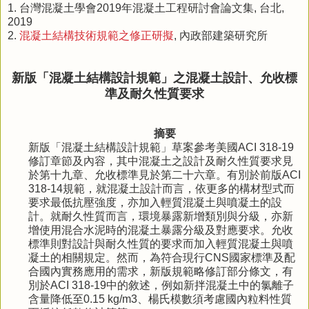
1. 台灣混凝土學會2019年混凝土工程研討會論文集, 台北,
2019
2.
混凝土結構技術規範之修正研擬
, 內政部建築研究所
新版「混凝土結構設計規範」之混凝土設計、允收標
準及耐久性質要求
摘要
新版「混凝土結構設計規範」草案參考美國ACI 318-19
修訂章節及內容，其中混凝土之設計及耐久性質要求見
於第十九章、允收標準見於第二十六章。有別於前版ACI
318-14規範，就混凝土設計而言，依更多的構材型式而
要求最低抗壓強度，亦加入輕質混凝土與噴凝土的設
計。就耐久性質而言，環境暴露新增類別與分級，亦新
增使用混合水泥時的混凝土暴露分級及對應要求。允收
標準則對設計與耐久性質的要求而加入輕質混凝土與噴
凝土的相關規定。然而，為符合現行CNS國家標準及配
合國內實務應用的需求，新版規範略修訂部分條文，有
別於ACI 318-19中的敘述，例如新拌混凝土中的氯離子
含量降低至0.15 kg/m3、楊氏模數須考慮國內粒料性質