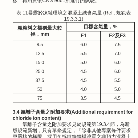
樣，再用於依CNS 9661所進行的試驗。
表 11暴露於凍融環境之混凝土總含氣量 (Ref.: 規範表
19.3.3.1)
目標含氣量，
%
粗粒料之標稱最大粒
徑，
mm
F1
F2
及
F3
9.5
6.0
7.5
12.5
5.5
7.0
19.0
5.0
6.0
25.0
4.5
6.0
37.5
4.5
5.5
50
4.0
5.0
75
3.5
4.5
3.4 氯離子含量之附加要求(Additional requirement for
chloride ion content)
氯離子含量之附加要求見於規範第19.3.4節，為新
版規範新增，只有單條規定，「除非其他專案條件要求
更嚴格的極限，採用免拆鍍鋅鋼模澆置之非預力混凝土