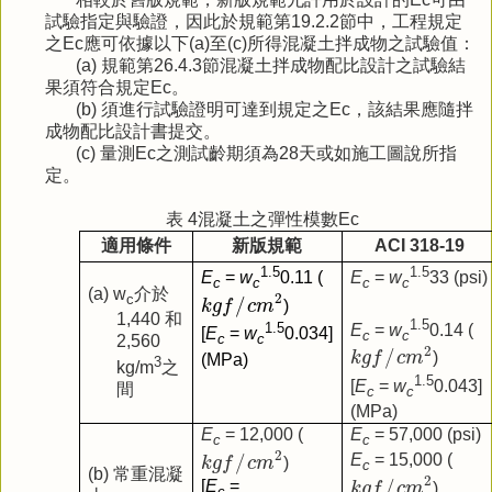
試驗指定與驗證，因此於規範第19.2.2節中，工程規定
之Ec應可依據以下(a)至(c)所得混凝土拌成物之試驗值：
(a) 規範第26.4.3節混凝土拌成物配比設計之試驗結
果須符合規定Ec。
(b) 須進行試驗證明可達到規定之Ec，該結果應隨拌
成物配比設計書提交。
(c) 量測Ec之測試齡期須為28天或如施工圖說所指
定。
表 4混凝土之彈性模數Ec
適用條件
新版規範
ACI 318-19
1.5
1.5
E
=
w
0.11
(
E
=
w
33
(psi)
c
c
c
c
k
g
f
/
c
m
2
(a) w
介於
2
c
/
k
g
f
c
m
)
1,440
和
1.5
1.5
E
=
w
0.14
(
[
E
=
w
0.034
]
c
c
c
c
2,560
k
g
f
/
c
m
2
2
/
k
g
f
c
m
)
(MPa)
3
kg/m
之
1.5
[
E
=
w
0.043
]
間
c
c
(MPa)
E
= 12,000
(
E
= 57,000
(psi)
c
c
k
g
f
/
c
m
2
2
/
E
= 15,000
(
k
g
f
c
m
)
c
k
g
f
/
c
m
2
(b)
常重混凝
2
/
[
E
=
k
g
f
c
m
)
c