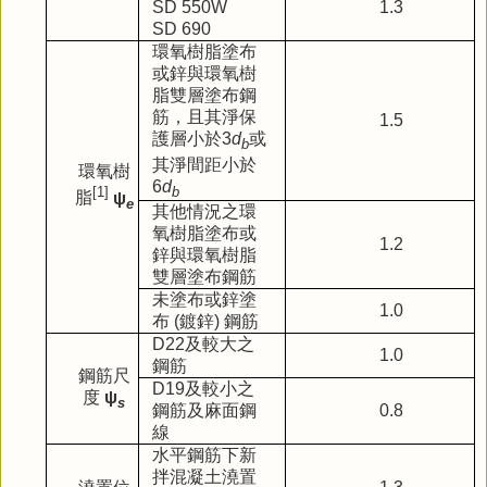
SD 550W
1.3
SD 690
環氧樹脂塗布
或鋅與環氧樹
脂雙層塗布鋼
筋，且其淨保
1.5
護層小於
3
d
或
b
其淨間距小於
環氧樹
6
d
b
[1]
脂
ψ
e
其他情況之環
氧樹脂塗布或
1.2
鋅與環氧樹脂
雙層塗布鋼筋
未塗布或鋅塗
1.0
布
(
鍍鋅
)
鋼筋
D22
及較大之
1.0
鋼筋
鋼筋尺
D19
及較小之
度
ψ
s
鋼筋及麻面鋼
0.8
線
水平鋼筋下新
拌混凝土澆置