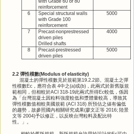
with Grade 60 or 80
reinforcement
6
Special structural walls
5000
with Grade 100
reinforcement
7
Precast-nonprestressed
4000
driven piles
Drilled shafts
8
Precast-prestressed
5000
driven piles
2.2 彈性模數(Modulus of elasticity)
混凝土的彈性模數見於規範第19.2.2節。混凝土之彈
性模數Ec，應符合表 4中之(a)或(b)，此兩式於新舊版規
範相同，但相較於ACI 318-19此兩式所得Ec較低，係因
為「台灣混凝土因粒料強度較低和漿體量較高，導致其
彈性模數值相較美國規範 (ACI 318) 所預估之値有偏低
的趨勢，故參照國內相關研究成果(廖文正等 2016; 陸景
文等 2004)予以修正，以反映台灣粒料及配比特
性。」。
相較於舊版規範，新版規範允許用於設計的Ec可由