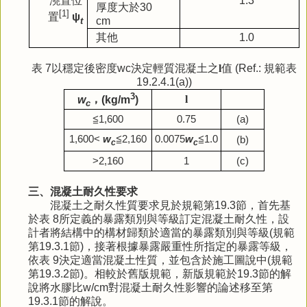
澆置位
1.3
厚度大於
30
[1]
置
ψ
cm
t
其他
1.0
表 7以穩定後密度wc決定輕質混凝土之
l
值 (Ref.: 規範表
19.2.4.1(a))
3
l
w
，
(kg/m
)
c
≦
1,600
0.75
(a)
1,600<
w
≦
2,160
0.0075
w
≦
1.0
(b)
c
c
>2,160
1
(c)
三、混凝土耐久性要求
混凝土之耐久性質要求見於規範第19.3節，首先基
於表 8所定義的暴露類別與等級訂定混凝土耐久性，設
計者將結構中的構材歸類於適當的暴露類別與等級(規範
第19.3.1節)，接著根據暴露嚴重性所指定的暴露等級，
依表 9決定適當混凝土性質，並包含於施工圖說中(規範
第19.3.2節)。相較於舊版規範，新版規範於19.3節的解
說將水膠比w/cm對混凝土耐久性影響的論述移至第
19.3.1節的解說。