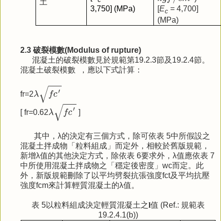
土
3,750
]
(MPa)
[
E
= 4,700
]
c
(MPa)
2.3 破裂模數(Modulus of rupture)
混凝土的破裂模數見於規範第19.2.3節及19.2.4節。
混凝土破裂模數 ，應以下式計算：
f
c
′
√
λ
′
fr
=2
λ
f
c
f
c
′
√
λ
′
[ fr
=0.62
λ
f
c
]
其中，λ的決定有三個方式，除可依表 5中所假設之
混凝土拌成物「粒料組成」而定外，相較於舊版規範，
新增λ值的其他決定方式，除依表 6要求外，λ值應依表 7
中所使用混凝土拌成物之「穩定後密度」wc而定。此
外，新版規範刪除了以平均劈裂抗張強度fct及平均抗壓
強度fcm來計算輕質混凝土的λ值。
表 5以粒料組成決定輕質混凝土之
l
值 (Ref.: 規範表
19.2.4.1(b))