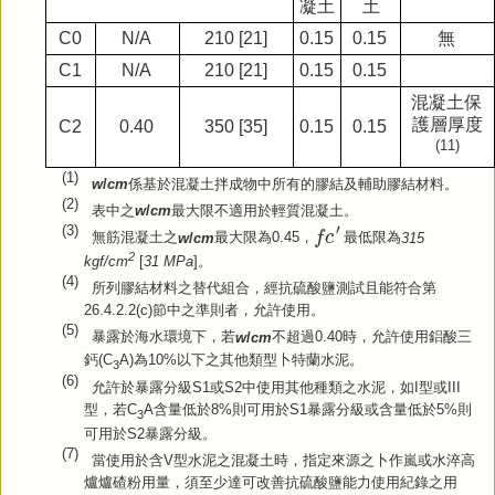
凝土
土
C0
N/A
210 [21]
0.15
0.15
無
C1
N/A
210 [21]
0.15
0.15
混凝土保
護層厚度
C2
0.40
350 [35]
0.15
0.15
(11)
(1)
w
/
cm
係基於混凝土拌成物中所有的膠結及輔助膠結材料。
(2)
表中之
w
/
cm
最大限不適用於輕質混凝土。
f
c
′
′
(3)
f
c
無筋混凝土之
w
/
cm
最大限為
0.45
，
最低限為
315
2
kgf/cm
[
31 MPa
]
。
(4)
所列膠結材料之替代組合，經抗硫酸鹽測試且能符合第
26.4.2.2(c)
節中之準則者，允許使用。
(5)
暴露於海水環境下，若
w
/
cm
不超過
0.40
時，允許使用鋁酸三
鈣
(C
A)
為
10%
以下之其他類型卜特蘭水泥。
3
(6)
允許於暴露分級
S1
或
S2
中使用其他種類之水泥，如
I
型或
III
型，若
C
A
含量低於
8%
則可用於
S1
暴露分級或含量低於
5%
則
3
可用於
S2
暴露分級。
(7)
當使用於含
V
型水泥之混凝土時，指定來源之卜作嵐或水淬高
爐爐碴粉用量，須至少達可改善抗硫酸鹽能力使用紀錄之用