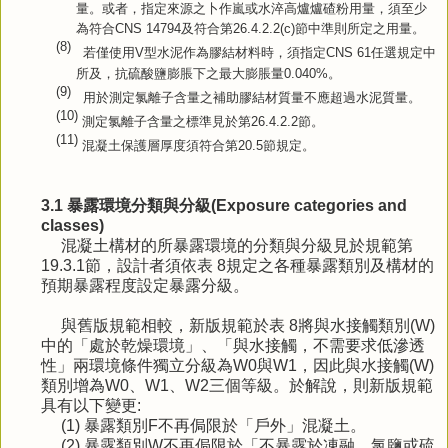
量。或者，指定來源之卜作嵐或水淬高爐爐碴粉用量，須至少
為符合
CNS 14794
及符合第
26.4.2.2(c)
節中準則所定之用量。
(8)
若僅使用
V
型水泥作為膠結材料時，須指定
CNS 61
任選規定中
所及，抗硫酸鹽膨脹下之最大膨脹量
0.040%
。
(9)
用於測定氯離子含量之補助膠結材質量不應超過水泥質量。
(10)
測定氯離子含量之標準見於第
26.4.2.2
節。
(11)
混凝土保護層厚度須符合第
20.5
節規定。
3.1 暴露環境分類與分級(Exposure categories and
classes)
混凝土構材的所暴露環境的分類與分級見於規範第
19.3.1節，設計者須依表 8規定之各種暴露類別及構材的
預期暴露程度設定暴露分級。
與舊版規範相較，新版規範於表 8將與水接觸類別(W)
中的「處於乾燥環境」、「與水接觸，不需要求低滲透
性」兩環境條件獨立分級為W0與W1，因此與水接觸(W)
類別增為W0、W1、W2三個等級。於解說，則新版規範
具有以下變更:
(1) 暴露類別F不再侷限於「戶外」混凝土。
(2) 暴露類別W不再侷限於「不暴露於凍融、氯鹽或硫