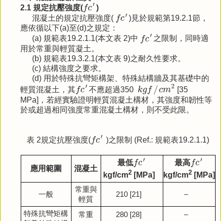
f
c
′
′
2.1 規定抗壓強度(
f
c
)
f
c
′
′
混凝土的規定抗壓強度(
f
c
)見於規範第19.2.1節，
應依循以下(a)至(d)之規定：
f
c
′
′
(a) 規範表19.2.1.1(本文表 2)中
f
c
之限制，同時適
用於常重與輕質凝土。
(b) 規範表19.3.2.1(本文表 9)之耐久性要求。
(c) 結構強度之要求。
(d) 用於特殊抗彎矩構架、特殊結構牆及其基礎中的
k
g
f
/
c
m
2
f
c
′
′
2
/
輕質混凝土，其
f
c
不應超過350
k
g
f
c
m
[35
MPa]，若經實驗證明輕質混凝土構材，其強度和韌性等
於或超過相同強度常重混凝土構材，則不受此限
。
f
c
′
′
表 2規定抗壓強度(
f
c
)之限制 (Ref.: 規範表19.2.1.1)
f
c
′
f
c
′
′
′
最低
f
c
最高
f
c
應用範圍
混凝土
2
2
kgf/cm
[MPa]
kgf/cm
[MPa]
常重與
一般
210 [21]
–
輕質
特殊抗彎矩構
常重
280 [28]
–