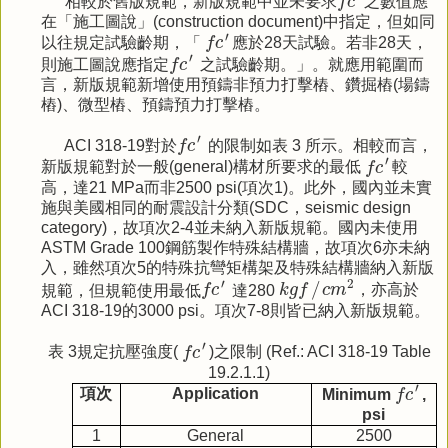
相較於舊版規範，新版規範中並未要求
f
c
之數值應
在「施工圖說」(construction document)中指定，但如同
f
c
′
′
以往規定試驗齡期，「
f
c
應於28天試驗。若非28天，
f
c
′
′
則施工圖說應指定
f
c
之試驗齡期。」。就應用範圍而
言，新版規範新增使用預鑄非預力打擊樁、鑽掘樁(場鑄
樁)、微型樁、預鑄預力打擊樁。
f
c
′
′
ACI 318-19對於
f
c
的限制如表 3 所示。相較而言，
f
c
′
′
新版規範對於一般(general)構材所要求的最低
f
c
較
高，達21 MPa而非2500 psi(項次1)。此外，國內並未實
施與美國相同的耐震設計分類(SDC，seismic design
category)，故項次2-4並未納入新版規範。國內未使用
ASTM Grade 100鋼筋製作特殊結構牆，故項次6亦未納
入，雖然項次5的特殊抗彎矩構架及特殊結構牆納入新版
k
g
f
/
c
m
2
f
c
′
′
2
/
規範，但規範使用最低
f
c
達280
k
g
f
c
m
，亦高於
ACI 318-19的3000 psi。項次7-8則皆已納入新版規範。
f
c
′
′
表 3規定抗壓強度(
f
c
)之限制 (Ref.: ACI 318-19 Table
19.2.1.1)
f
c
′
′
項次
Application
Minimum
f
c
,
psi
1
General
2500