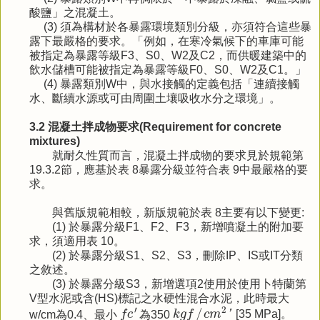
酸鹽」之混凝土。
(3) 須為構材於各暴露環境類別分級，亦須符合這些暴
露下最嚴格的要求。「例如，在寒冷氣候下的車庫可能
被指定為暴露等級F3、S0、W2及C2，而供暖建築中的
飲水儲槽可能被指定為暴露等級F0、S0、W2及C1。」
(4) 暴露類別W中，與水接觸的定義包括「連續接觸
水、斷續水源或可由周圍土壤吸收水分之環境」。
3.2 混凝土拌成物要求(Requirement for concrete
mixtures)
就耐久性質而言，混凝土拌成物的要求見於規範第
19.3.2節，應基於表 8暴露分級並符合表 9中最嚴格的要
求。
與舊版規範相較，新版規範於表 8主要有以下變更:
(1) 於暴露分級F1、F2、F3，新增噴凝土的附加要
求，須適用表 10。
(2) 於暴露分級S1、S2、S3，刪除IP、IS或IT分類
之敘述。
(3) 於暴露分級S3，新增選項2使用於使用卜特蘭第
V型水泥或含(HS)標記之水硬性混合水泥，此時最大
k
g
f
/
c
m
2
′
f
c
′
′
2
/
w/cm為0.4、最小
f
c
為350
k
g
f
c
m
'
[35 MPa]。