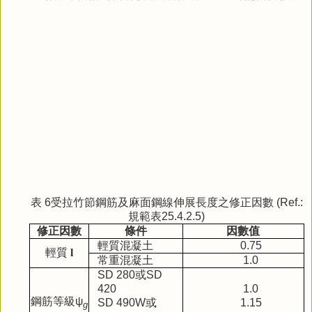
表 6受拉竹節鋼筋及麻面鋼線伸展長度之修正因數 (Ref.:
規範表25.4.2.5)
修正因數
條件
因數值
輕質混凝土
0.75
輕質
l
常重混凝土
1.0
SD 280
或
SD
420
1.0
鋼筋等級
ψ
SD 490W
或
1.15
g