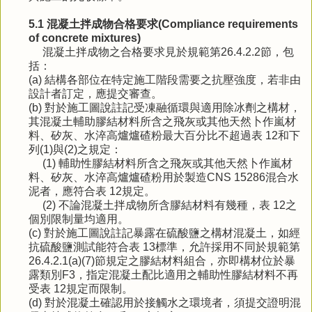
5.1 混凝土拌成物合格要求(Compliance requirements
of concrete mixtures)
混凝土拌成物之合格要求見於規範第26.4.2.2節，包
括：
(a) 結構各部位在特定施工階段需要之抗壓強度，若非由
設計者訂定，應提交審查。
(b) 對於施工圖說註記受凍融循環與適用除冰劑之構材，
其混凝土輔助膠結材料所含之飛灰或其他天然卜作嵐材
料、矽灰、水淬高爐爐碴粉最大百分比不超過表 12和下
列(1)與(2)之規定：
(1) 輔助性膠結材料所含之飛灰或其他天然卜作嵐材
料、矽灰、水淬高爐爐碴粉用於製造CNS 15286混合水
泥者，應符合表 12規定。
(2) 不論混凝土拌成物所含膠結材料有幾種，表 12之
個別限制量均適用。
(c) 對於施工圖說註記暴露在硫酸鹽之構材混凝土，如經
抗硫酸鹽測試能符合表 13標準，允許採用不同於規範第
26.4.2.1(a)(7)節規定之膠結材料組合，亦即構材位於暴
露類別F3，指定混凝土配比適用之輔助性膠結材料不再
受表 12規定而限制。
(d) 對於混凝土確認用於接觸水之環境者，須提交證明混