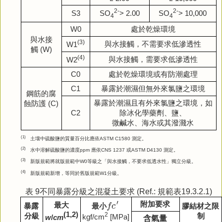
2-
2-
SO
> 2.00
SO
> 10,000
S3
4
4
W0
處於乾燥環境
與水接
(3)
與水接觸，不需要求低滲透性
W1
觸
(W)
(4)
與水接觸，需要求低滲透性
W2
C0
處於乾燥環境或有防潮處理
C1
暴露於潮濕但無外來氯鹽之環境
鋼筋的腐
暴露於潮濕且有外來氯鹽之環境，如
蝕防護
(C)
C2
除冰化學藥劑、鹽、
微鹹水、海水或其潑濺水
(1)
土壤中硫酸鹽的質量百分比應依
ASTM C1580
測定。
(2)
水中溶解硫酸鹽的濃度
ppm
應依
CNS 1237
或
ASTM D4130
測定。
(3)
新版規範將就版規範中
W0
等級之「與水接觸，不要求低透水性」獨立分級。
(4)
新版規範新增，等同於舊版規範
W1
分級。
表 9不同暴露分級之混凝土要求 (Ref.: 規範表19.3.2.1)
f
c
′
′
附加要求
最
大
f
c
暴露
膠結材之限
最
小
(1,2)
2
分級
制
kgf/cm
[MPa]
w
/
cm
含氣量