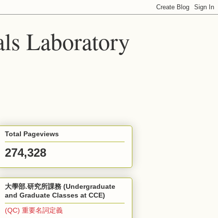
ls Laboratory
Total Pageviews
274,328
大學部.研究所課務 (Undergraduate
and Graduate Classes at CCE)
(QC) 重要名詞定義