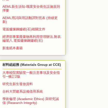
AEML新生須知-職業安全衛生設施規則
擇要
AEML用詞與用語翻譯對照表 (持續更
新)
電弧爐煉鋼爐碴(石)相關文件
經濟部事業廢棄物再利用管理辦法.附表.
編號八.電弧爐煉鋼爐碴(石)
新進紙本書籍
材料組組務 (Materials Group at CCE)
大專校院實驗室一般注意事項及安全指
引─修訂2版
研究生新生發放資料
台科大營建系設備借用系統
學術倫理 (Academic Ethics) 與研究誠
信 (Research Integrity)