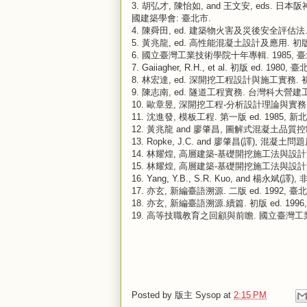
3.
胡弘才, 陳怡如, and 王文安, eds. 日本
國建築學會: 臺北市.
4.
陳舜田, ed. 建築物火害及災後安全評估法. 
5.
黃兆龍, ed. 高性能混凝土設計及應用. 初版
6.
國立臺灣工業技術學院十年專輯. 1985, 臺
7.
Gaiiagher, R.H., et al. 初版 ed. 1980
8.
林宏達, ed. 深開挖工程設計與施工實務. 初
9.
陳志南, ed. 隧道工程實務. 台灣科大營建工
10.
歐章昱, 深開挖工程-分析設計理論與實務. 初版
11.
沈進發, 模板工程. 第一版 ed. 1985, 新北
12.
黃兆龍 and 廖肇昌, 圖解式混凝土品質控制試
13.
Ropke, J.C. and 廖肇昌(譯), 混凝土
14.
林耀煌, 高層建築-基礎開挖施工法與設計實務(
15.
林耀煌, 高層建築-基礎開挖施工法與設計實務(
16.
Yang, Y.B., S.R. Kuo, and 楊永
17.
亦玄, 新編臺語溯源. 二版 ed. 1992, 臺
18.
亦玄, 新編臺語溯源.續篇. 初版 ed. 1996
19.
高等技職教育之回顧與前瞻. 國立臺灣工業
Posted by
版主 Sysop
at
2:15 PM